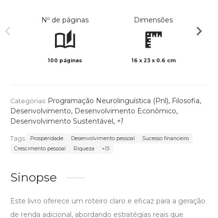
Nº de páginas
Dimensões
100 páginas
16 x 23 x 0.6 cm
Preto 
Programação Neurolinguística (Pnl)
,
Filosofia
,
Categorias:
Desenvolvimento
,
Desenvolvimento Econômico
,
Desenvolvimento Sustentável
,
+1
Tags:
Prosperidade
Desenvolvimento pessoal
Sucesso financeiro
Crescimento pessoal
Riqueza
+15
Sinopse
Este livro oferece um roteiro claro e eficaz para a geração
de renda adicional, abordando estratégias reais que