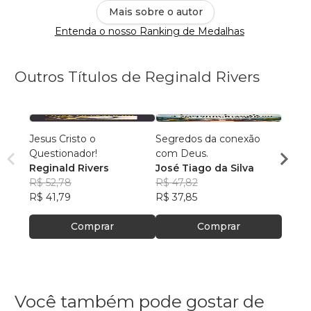
Mais sobre o autor
Entenda o nosso Ranking de Medalhas
Outros Títulos de Reginald Rivers
Jesus Cristo o
Segredos da conexão
Quem 
Questionador!
com Deus.
José 
Reginald Rivers
José Tiago da Silva
R$ 66
R$ 52,78
R$ 47,82
R$ 52
R$ 41,79
R$ 37,85
Comprar
Comprar
Você também pode gostar de