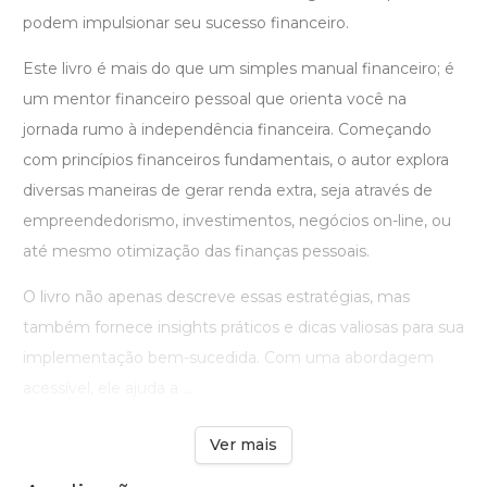
podem impulsionar seu sucesso financeiro.
Este livro é mais do que um simples manual financeiro; é
um mentor financeiro pessoal que orienta você na
jornada rumo à independência financeira. Começando
com princípios financeiros fundamentais, o autor explora
diversas maneiras de gerar renda extra, seja através de
empreendedorismo, investimentos, negócios on-line, ou
até mesmo otimização das finanças pessoais.
O livro não apenas descreve essas estratégias, mas
também fornece insights práticos e dicas valiosas para sua
implementação bem-sucedida. Com uma abordagem
acessível, ele ajuda a ...
Ver mais