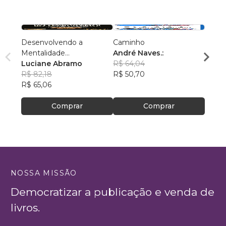
Desenvolvendo a
Caminho
AS C
Mentalidade
André Naves.:
VENC
Empreendedora
Luciane Abramo
R$ 64,04
ROSA
R$ 82,18
R$ 50,70
R$ 74
R$ 65,06
R$ 59
Comprar
Comprar
NOSSA MISSÃO
Democratizar a publicação e venda de
livros.