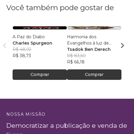
Você também pode gostar de
A Paz do Diabo
Harmonia dos
Ativa
Charles Spurgeon
Evangelhos à luz de
Espiri
R$ 48,92
manuscritos aramaicos e
Tsadok Ben Derech
Minis
R$ 38,73
da cultura judaica
R$ 83,60
Eben
R$ 25
R$ 66,18
R$ 20
Comprar
Comprar
NOSSA MISSÃO
Democratizar a publicação e venda de