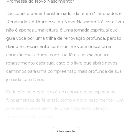
Promessa do Novo Nascimento"
Descubra o poder transformador da fé em "Perdoados e
Renovados! A Promessa do Novo Nascimento". Este livro
não é apenas uma leitura; é uma jornada espiritual que
guia você por uma trilha de renovação profunda, perdão
divino e crescimento contínuo. Se você busca uma
conexão mais íntima com sua fé ou anseia por um
renascimento espiritual, este é o livro que abrirá novos
caminhos para uma compreensão mais profunda de sua
jornada com Deus.
Cada página deste livro é um convite para explorar os
fundamentos da fé cristã, como o novo nascimento - um
processo que vai além de uma simples mudança,
transformando seu espí ...