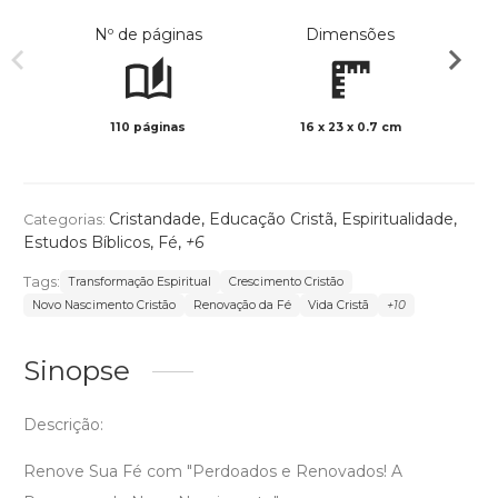
Nº de páginas
Dimensões
110 páginas
16 x 23 x 0.7 cm
Preto 
Cristandade
,
Educação Cristã
,
Espiritualidade
,
Categorias:
Estudos Bíblicos
,
Fé
,
+6
Tags:
Transformação Espiritual
Crescimento Cristão
Novo Nascimento Cristão
Renovação da Fé
Vida Cristã
+10
Sinopse
Descrição:
Renove Sua Fé com "Perdoados e Renovados! A