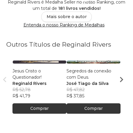
Reginald Rivers é Medalha Seller no nosso Ranking, com
um total de
181 livros vendidos!
Mais sobre o autor
Entenda o nosso Ranking de Medalhas
Outros Títulos de Reginald Rivers
Jesus Cristo o
Segredos da conexão
Quem 
Questionador!
com Deus.
José 
Reginald Rivers
José Tiago da Silva
R$ 66
R$ 52,78
R$ 47,82
R$ 52
R$ 41,79
R$ 37,85
Comprar
Comprar