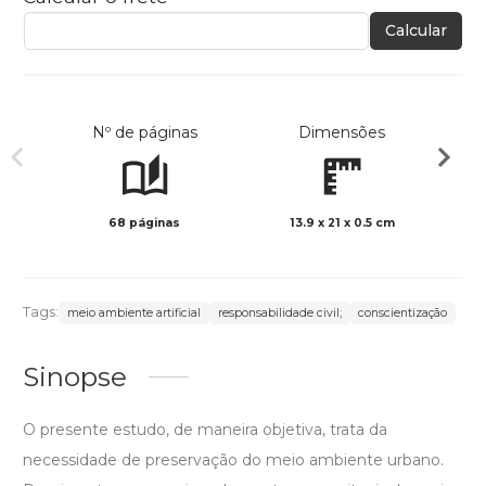
Calcular
Nº de páginas
Dimensões
68 páginas
13.9 x 21 x 0.5 cm
Preto 
Tags:
meio ambiente artificial
responsabilidade civil;
conscientização
Sinopse
O presente estudo, de maneira objetiva, trata da
necessidade de preservação do meio ambiente urbano.