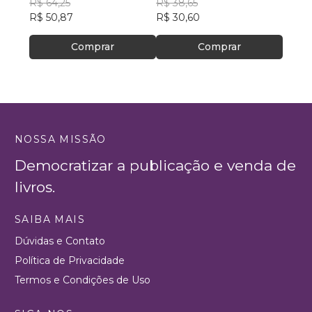
Souza
R$ 64,25
ESPECIALIZADO DE
PETRÔNIO
R$ 38,65
R$ 78
R$ 50,87
ASSISTÊNCIA SOCIAL–
R$ 30,60
R$ 61
CREAS
Comprar
Comprar
NOSSA MISSÃO
Democratizar a publicação e venda de
livros.
SAIBA MAIS
Dúvidas e Contato
Política de Privacidade
Termos e Condições de Uso