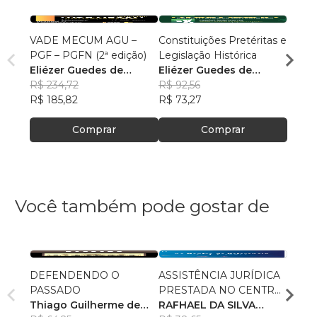
VADE MECUM AGU –
Constituições Pretéritas e
Temas
PGF – PGFN (2ª edição)
Legislação Histórica
Militar
Eliézer Guedes de
Eliézer Guedes de
Maur
Oliveira Junior
R$ 234,72
Oliveira Junior
R$ 92,56
R$ 85
R$ 185,82
R$ 73,27
R$ 67
Comprar
Comprar
Você também pode gostar de
DEFENDENDO O
ASSISTÊNCIA JURÍDICA
POLÍ
PASSADO
PRESTADA NO CENTRO
AS R
Thiago Guilherme de
DE REFERÊNCIA
RAFHAEL DA SILVA
RECE
GUST