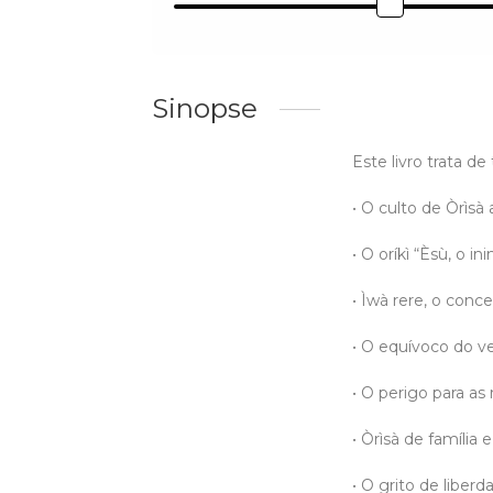
Sinopse
Este livro trata d
• O culto de Òrìsà 
• O oríkì “Èsù, o in
• Ìwà rere, o conc
• O equívoco do ve
• O perigo para as r
• Òrìsà de família
• O grito de liberd