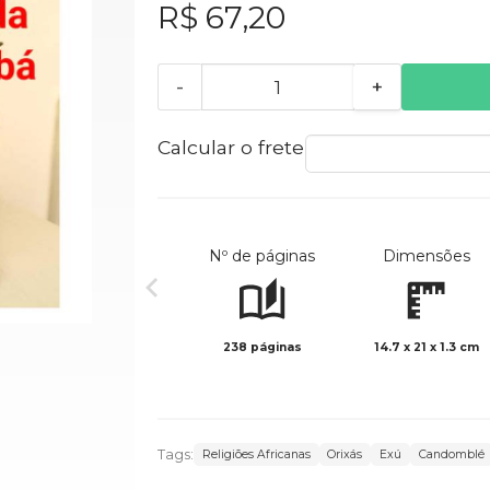
R$ 67,20
-
+
Calcular o frete
Nº de páginas
Dimensões
238 páginas
14.7 x 21 x 1.3 cm
Tags:
Religiões Africanas
Orixás
Exú
Candomblé