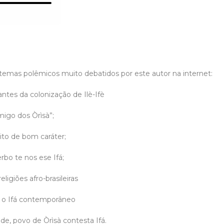
e temas polêmicos muito debatidos por este autor na internet:
antes da colonização de Ilè-Ifè
imigo dos Òrìsà”;
eito de bom caráter;
rbo te nos ese Ifá;
eligiões afro-brasileiras
 e o Ifá contemporâneo
ade, povo de Òrìsà contesta Ifá.