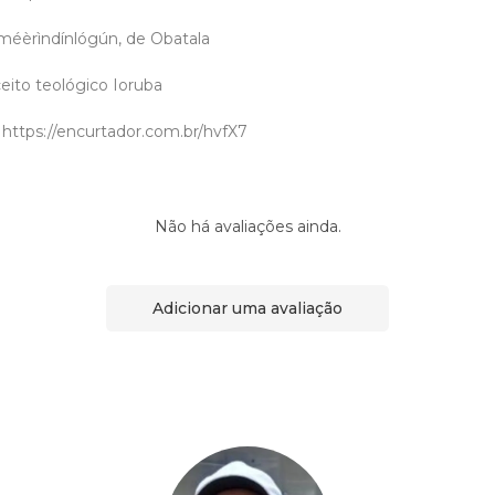
méèrìndínlógún, de Obatala
eito teológico Ioruba
 https://encurtador.com.br/hvfX7
Não há avaliações ainda.
Adicionar uma avaliação