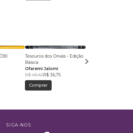
ÓBI
Tesouros dos Orixás - Edição
Quo Vaditis, Dei
Básica
Rildson Valmonti
Ofaremi Jalomi
R$ 80,07
R$ 63,39
R$ 46,42
R$ 36,75
Comprar
Comprar
SIGA-NOS