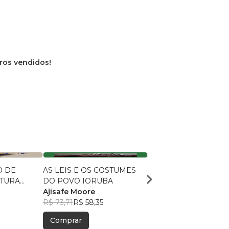
vros vendidos!
O DE
AS LEIS E OS COSTUMES
IFÁ, Outros Escritos
LTURA
DO POVO IORUBA
Luiz L. Marins
Ajisafe Moore
R$ 90,48
R$ 71,63
R$ 73,71
R$ 58,35
Comprar
Comprar