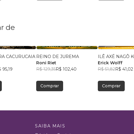
r de
RA CACURUCAIA
REINO DE JUREMA
ILÊ AXÉ NAGÔ K
Roni Riet
Erick Wolff
 95,19
R$ 129,35
R$ 102,40
R$ 51,82
R$ 41,02
Comprar
Comprar
SAIBA MAIS