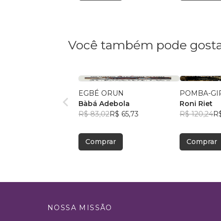
Você também pode gosta
EGBÉ ORUN
POMBA-GI
Bàbá Adebola
Roni Riet
R$ 83,02
R$ 65,73
R$ 120,24
R$
Comprar
Comprar
NOSSA MISSÃO