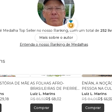
s é Medalha Top Seller no nosso Ranking, com um total de
252 li
Mais sobre o autor
Entenda o nosso Ranking de Medalhas
ns
ISTÓRIA DE MÃE
AS FOLHAS AFRO-
ÈNÌÀN, A NOÇÃ
BRASILEIRAS DE PIERRE
PESSOA NA CU
ins
VERGER
Luiz L. Marins
YORUBA
Luiz L. Marins
29,18
R$ 85,92
R$ 68,02
R$ 84,06
R$ 66,55
Comprar
Comprar