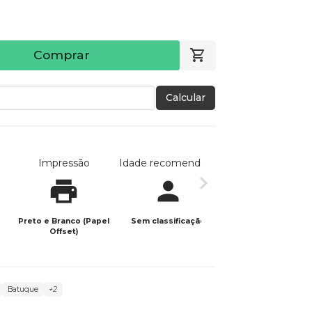
Comprar
Calcular
Impressão
Idade recomendada
Data de publicaç
Preto e Branco (Papel
Sem classificação
27/11/2023
Offset)
Batuque
+2