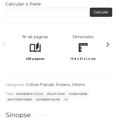
Calcular o frete
Calcular
Nº de páginas
Dimensões
258 páginas
13.9 x 21 x 1.4 cm
Preto 
Cultura Popular
,
Ensaios
,
Urbano
Categorias:
Tags:
sociedade e cultura
ética e moral
modernidade
pós-modernidade
sociedade líquida
+4
Sinopse