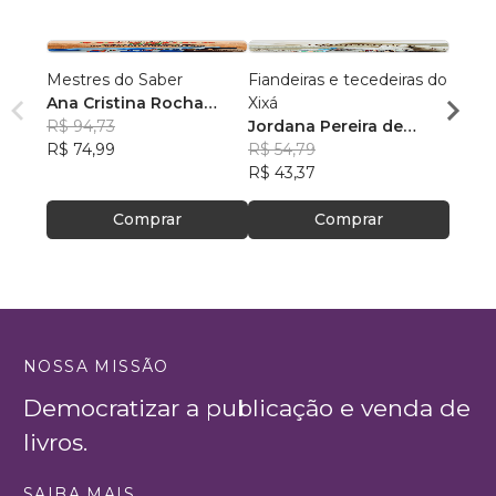
Mestres do Saber
Fiandeiras e tecedeiras do
Fuxic
Ana Cristina Rocha
Xixá
Elton
Silva
R$ 94,73
, +2
Jordana Pereira de
da Si
R$ 81
R$ 74,99
Moraes
R$ 54,79
R$ 64
R$ 43,37
Comprar
Comprar
NOSSA MISSÃO
Democratizar a publicação e venda de
livros.
SAIBA MAIS