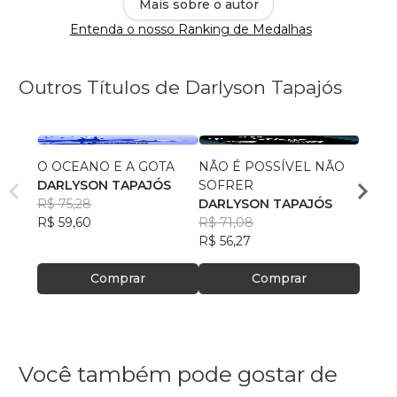
Mais sobre o autor
Entenda o nosso Ranking de Medalhas
Outros Títulos de Darlyson Tapajós
O OCEANO E A GOTA
NÃO É POSSÍVEL NÃO
A SO
DARLYSON TAPAJÓS
SOFRER
GRAT
R$ 75,28
DARLYSON TAPAJÓS
IMED
DARL
R$ 59,60
R$ 71,08
R$ 69
R$ 56,27
R$ 54
Comprar
Comprar
Você também pode gostar de