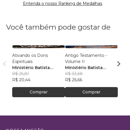
Entenda o nosso Ranking de Medalhas
Você também pode gostar de
Ativando os Dons
Antigo Testamento -
Antig
Espirituais
Volume II
Volum
Ministério Batista
Ministério Batista
Minis
Ebenézer
R$ 25,81
Ebenézer
R$ 33,68
Eben
R$ 31
R$ 20,44
R$ 26,66
R$ 24
Comprar
Comprar