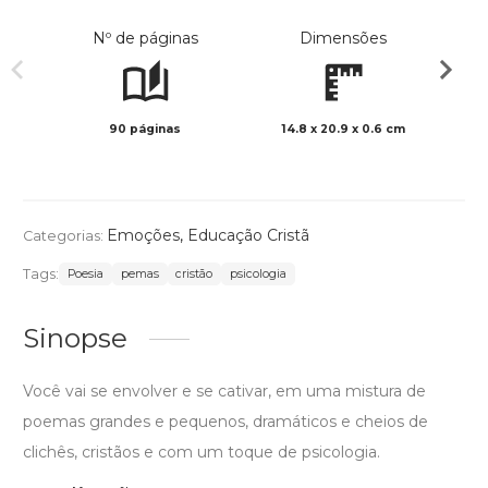
Nº de páginas
Dimensões
90 páginas
14.8 x 20.9 x 0.6 cm
Preto 
Emoções
,
Educação Cristã
Categorias:
Tags:
Poesia
pemas
cristão
psicologia
Sinopse
Você vai se envolver e se cativar, em uma mistura de
poemas grandes e pequenos, dramáticos e cheios de
clichês, cristãos e com um toque de psicologia.