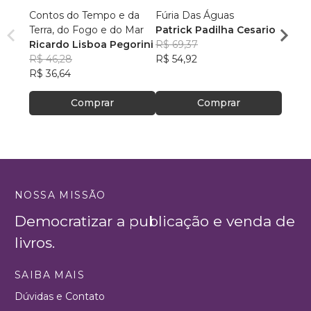
Contos do Tempo e da
Fúria Das Águas
O Prí
Terra, do Fogo e do Mar
Patrick Padilha Cesario
Franc
Ricardo Lisboa Pegorini
R$ 69,37
R$ 61
R$ 46,28
R$ 54,92
R$ 48
R$ 36,64
Comprar
Comprar
NOSSA MISSÃO
Democratizar a publicação e venda de
livros.
SAIBA MAIS
Dúvidas e Contato