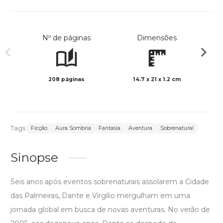
Nº de páginas
Dimensões
208 páginas
14.7 x 21 x 1.2 cm
Preto 
Tags:
Ficção
Aura Sombria
Fantasia
Aventura
Sobrenatural
Sinopse
Seis anos após eventos sobrenaturais assolarem a Cidade
das Palmeiras, Dante e Virgílio mergulham em uma
jornada global em busca de novas aventuras. No verão de