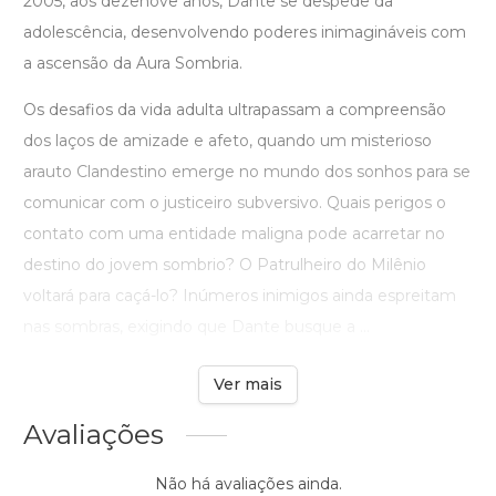
2005, aos dezenove anos, Dante se despede da
adolescência, desenvolvendo poderes inimagináveis com
a ascensão da Aura Sombria.
Os desafios da vida adulta ultrapassam a compreensão
dos laços de amizade e afeto, quando um misterioso
arauto Clandestino emerge no mundo dos sonhos para se
comunicar com o justiceiro subversivo. Quais perigos o
contato com uma entidade maligna pode acarretar no
destino do jovem sombrio? O Patrulheiro do Milênio
voltará para caçá-lo? Inúmeros inimigos ainda espreitam
nas sombras, exigindo que Dante busque a ...
Ver mais
Avaliações
Não há avaliações ainda.