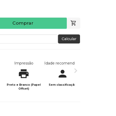
Comprar
Calcular
Impressão
Idade recomendada
Data de publicaç
Preto e Branco (Papel
Sem classificação
27/11/2023
Offset)