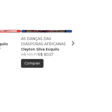
AS DANÇAS DAS
AS DANÇAS E AS LUT
quilo
DIÁSPORAS AFRICANAS
INDÍGENAS
7
Cleyton Silva Esquilo
Cleyton Silva, Esquilo
R$ 101,77
R$ 80,57
R$ 36,32
R$ 28,76
Comprar
Comprar