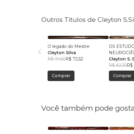
Outros Títulos de Cleyton S.Si
O legado do Mestre
OS ESTUD
Cleyton Silva
NEUROCIÊN
R$ 91,60
R$ 72,52
VOLTADA 
Cleyton S. S
CONCEITOS
R$ 82,35
R$ 
CAPOEIRA
Comprar
Comprar
Você também pode gosta