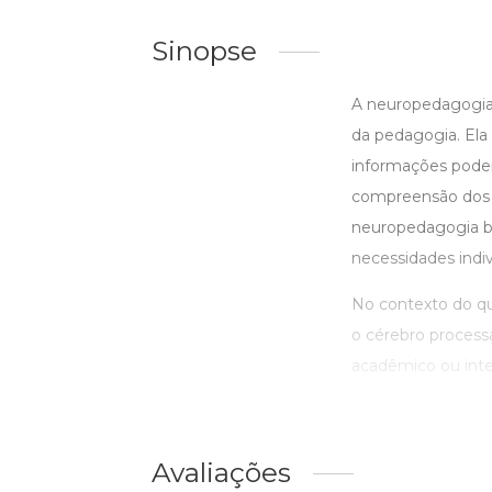
Sinopse
A neuropedagogia
da pedagogia. El
informações podem
compreensão dos p
neuropedagogia bu
necessidades indiv
No contexto do qu
o cérebro proces
acadêmico ou intele
Avaliações