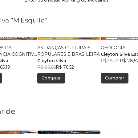
Entenda o nosso Ranking de Medalhas
lva "M.Esquilo"
OS DA
AS DANÇAS CULTURAIS
GEÓLOGIA
CIA COGNITIVA
POPULARES E BRASÍLEIRA
Cleyton Silva Es
PARA OS
ilva
Cleyton silva
R$ 99,24
R$ 78,5
 DAS ARTES DA
65,19
R$ 96,66
R$ 76,52
Comprar
Comprar
r de