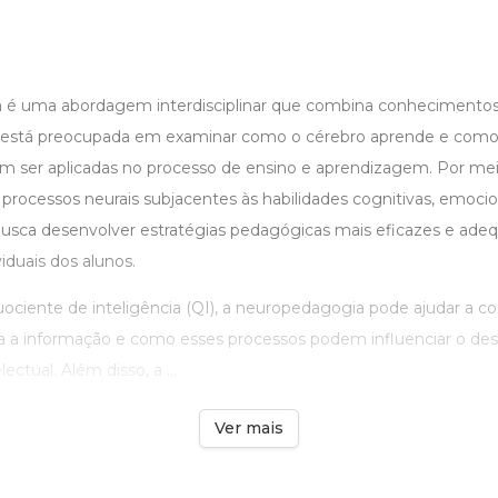
 é uma abordagem interdisciplinar que combina conhecimentos 
a está preocupada em examinar como o cérebro aprende e como
 ser aplicadas no processo de ensino e aprendizagem. Por me
rocessos neurais subjacentes às habilidades cognitivas, emocio
sca desenvolver estratégias pedagógicas mais eficazes e adeq
iduais dos alunos.
ociente de inteligência (QI), a neuropedagogia pode ajudar a
sa a informação e como esses processos podem influenciar o 
ctual. Além disso, a ...
Ver mais