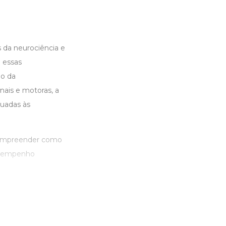
da neurociência e
 essas
io da
nais e motoras, a
uadas às
 compreender como
desempenho