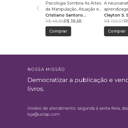
Psicologia Sombria As Artes
A neuroana
da Manipulação, Atuação e
aprendizag
Atração
Cristiano Santoro
múltiplas inteligências na
Cleyton S. S
Magalhães
R$ 48,86
R$ 38,68
prática da c
R$ 103,07
R
Comprar
Comprar
NOSSA MISSÃO
Democratizar a publicação e ven
livros.
Horário de atendimento: segunda à sexta-feira, da
loja@uiclap.com