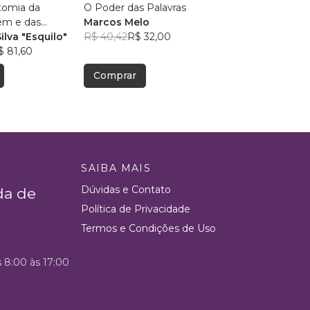
tomia da
O Poder das Palavras
em e das
Marcos Melo
ilva "Esquilo"
R$ 40,42
R$ 32,00
apoeira
$ 81,60
Comprar
SAIBA MAIS
Dúvidas e Contato
da de
Política de Privacidade
Termos e Condições de Uso
s 8:00 às 17:00