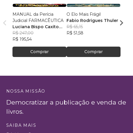
MANUAL da Perícia
O Elo Mais Frágil
Méto
Judicial FARMACÊUTICA
Fabio Rodrigues Thuler
Danie
Luciana Bispo Caxito
R$ 65,15
Casal
R$ 18
Lopes Cançado
R$ 247,00
R$ 51,58
R$ 14
R$ 195,54
Comprar
Comprar
NOSSA MISSÃO
Democratizar a publicação e venda de
livros.
SAIBA MAIS