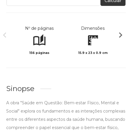
Calcular
Nº de páginas
Dimensões
156 páginas
15.9 x 23 x 0.9 cm
Preto 
Sinopse
A obra "Saúde em Questão: Bem-estar Físico, Mental e
Social" explora os fundamentos e as interações complexas
entre os diferentes aspectos da saúde humana, buscando
compreender o papel essencial que o bem-estar físico,