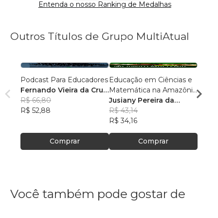
Entenda o nosso Ranking de Medalhas
Outros Títulos de Grupo MultiAtual
Podcast Para Educadores
Educação em Ciências e
Linguí
Fernando Vieira da Cruz
Matemática na Amazônia
Cultu
(Fernandinho Cruz)
R$ 66,80
Legal: Pesquisas e
Jusiany Pereira da
Histór
Érica
R$ 52,88
Práticas Pedagógicas
Cunha dos Santos
R$ 43,14
Carva
R$ 42
R$ 34,16
R$ 33
Comprar
Comprar
Você também pode gostar de