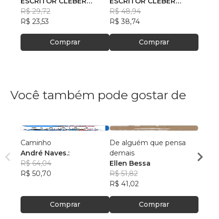
ESCRITOR CLEBER
ESCRITOR CLEBER
ESCR
JUNIOR FERREIRA DA
R$ 29,72
JUNIOR FERREIRA DA
R$ 48,94
JUNI
R$ 31
SILVA
R$ 23,53
SILVA
R$ 38,74
SILVA
R$ 25
Comprar
Comprar
Você também pode gostar de
Caminho
De alguém que pensa
Os Pri
André Naves.:
demais
Impro
R$ 64,04
Ellen Bessa
Clau
R$ 50,70
R$ 51,82
R$ 67
R$ 41,02
R$ 53,
Comprar
Comprar