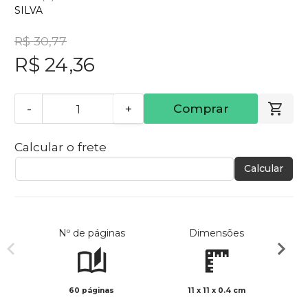
SILVA
R$ 30,77
R$ 24,36
-
+
Comprar
Calcular o frete
Calcular
Nº de páginas
Dimensões
60 páginas
11 x 11 x 0.4 cm
Preto 