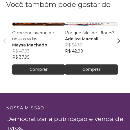
Você também pode gostar de
O melhor inverno de
Por que falei de... flores?
Hidra
nossas vidas
Adelize Maccalli
Nilva
Maysa Machado
R$ 54,30
R$ 64
R$ 47,93
R$ 42,99
R$ 51,
R$ 37,95
Comprar
Comprar
NOSSA MISSÃO
Democratizar a publicação e venda de
livros.