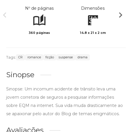
Nº de páginas
Dimensões
360 páginas
14.8 x 21 x 2 cm
Preto 
Tags:
CR
romance
ficção
suspense
drama
Sinopse
Sinopse: Um incomum acidente de trânsito leva uma
jovem corretora de seguros a pesquisar informações
sobre EQM na internet. Sua vida muda drasticamente ao
se apaixonar pelo autor do Blog de temas enigmáticos.
Avaliações