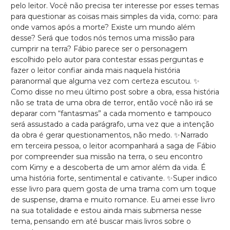
pelo leitor. Você não precisa ter interesse por esses temas
para questionar as coisas mais simples da vida, como: para
onde vamos após a morte? Existe um mundo além
desse? Será que todos nós temos uma missão para
cumprir na terra? Fábio parece ser o personagem
escolhido pelo autor para contestar essas perguntas e
fazer o leitor confiar ainda mais naquela história
paranormal que alguma vez com certeza escutou. ✨
Como disse no meu último post sobre a obra, essa história
não se trata de uma obra de terror, então você não irá se
deparar com “fantasmas” a cada momento e tampouco
será assustado a cada parágrafo, uma vez que a intenção
da obra é gerar questionamentos, não medo. ✨Narrado
em terceira pessoa, o leitor acompanhará a saga de Fábio
por compreender sua missão na terra, o seu encontro
com Kimy e a descoberta de um amor além da vida. É
uma história forte, sentimental e cativante. ✨Super indico
esse livro para quem gosta de uma trama com um toque
de suspense, drama e muito romance. Eu amei esse livro
na sua totalidade e estou ainda mais submersa nesse
tema, pensando em até buscar mais livros sobre o