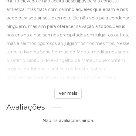
muito elevado e não aceita desculpas para a conduta
antiética, mas trata com carinho aqueles que erram e nos
pede para seguir seu exemplo. Ele não veio para condenar
ninguém, mas sim para oferecer salvação a todos. Jesus
nos ensina a não sermos precipitados em julgar os outros,
mas a sermos rigorosos ao julgarmos nós mesmos. Nesse
terceiro livro da Série Sermão do Monte meditamos sobre
o sétimo capítulo do evangelho de Mateus que contem
ensinos profundos e práticos do Mestre sobre a
convivência no reino, seus princípios éticos e morais. ...
Ver mais
Avaliações
Não há avaliações ainda.