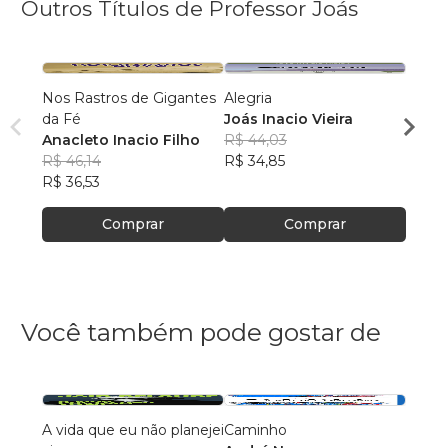
Outros Títulos de Professor Joás
Nos Rastros de Gigantes
Alegria
Comu
da Fé
Joás Inacio Vieira
Joás 
Anacleto Inacio Filho
R$ 44,03
R$ 43
R$ 46,14
R$ 34,85
R$ 34
R$ 36,53
Comprar
Comprar
Você também pode gostar de
A vida que eu não planejei
Caminho
AS C