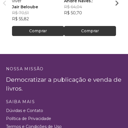
viver
André Naves.:
VENC
Jair Beloube
R$ 64,04
ROSA
R$ 70,51
R$ 50,70
R$ 74
R$ 55,82
R$ 59
Comprar
Comprar
NOSSA MISSÃO
Democratizar a publicação e venda de
livros.
SAIBA MAIS
Dúvidas e Contato
Política de Privacidade
Termos e Condições de Uso