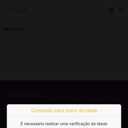
VOLTAR
NOSSA MISSÃO
Democratizar a publicação e venda de
Conteúdo para maior de idade
livros.
É necessario realizar uma verificação de idade
SAIBA MAIS