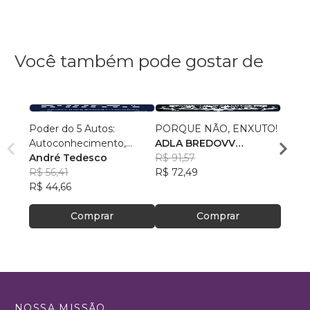
Você também pode gostar de
Poder do 5 Autos:
PORQUE NÃO, ENXUTO!
Coloc
Autoconhecimento,
ADLA BREDOVV
Vida
Autocontrole,
André Tedesco
VERMEULEN
R$ 91,57
Emer
Autoestima,
R$ 56,41
R$ 72,49
silva
R$ 75
Autoconfiança e
R$ 44,66
R$ 59
Autoperformance
Comprar
Comprar
NOSSA MISSÃO