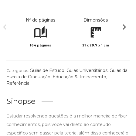
Nº de páginas
Dimensões
164 páginas
21 x 29.7 x 1 cm
Preto 
Guias de Estudo
,
Guias Universitários
,
Guias da
Categorias:
Escola de Graduação
,
Educação & Treinamento
,
Referência
Sinopse
Estudar resolvendo questões é a melhor maneira de fixar
conhecimentos, pois você vai direto ao conteúdo
especifico sem passar pela teoria, além disso conhecerá o