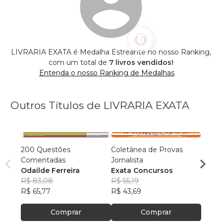
LIVRARIA EXATA é Medalha Estreante no nosso Ranking,
com um total de
7 livros vendidos!
Entenda o nosso Ranking de Medalhas
Outros Títulos de LIVRARIA EXATA
200 Questões
Coletânea de Provas
Serviç
Comentadas
Jornalista
Odail
Odailde Ferreira
Exata Concursos
R$ 70
R$ 83,08
R$ 55,19
R$ 55
R$ 65,77
R$ 43,69
Comprar
Comprar