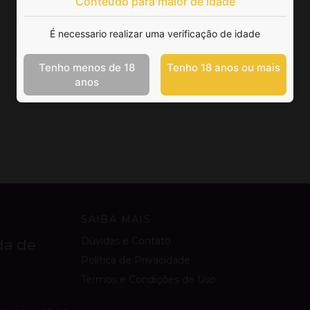
Conteúdo para maior de idade
É necessario realizar uma verificação de idade
Tenho menos de 18
Tenho 18 anos ou mais
anos
SAIBA MAIS
Dúvidas e Contato
da de
Política de Privacidade
Termos e Condições de Uso