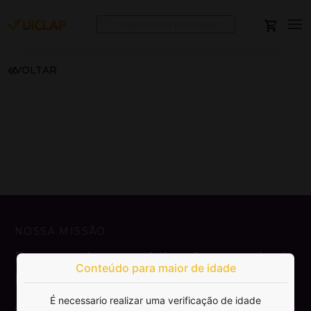
VOLTAR
NOSSA MISSÃO
Democratizar a publicação e venda de
Conteúdo para maior de idade
livros.
É necessario realizar uma verificação de idade
SAIBA MAIS