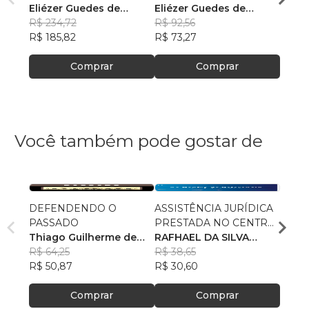
Eliézer Guedes de
Eliézer Guedes de
Maur
Oliveira Junior
R$ 234,72
Oliveira Junior
R$ 92,56
R$ 85
R$ 185,82
R$ 73,27
R$ 67
Comprar
Comprar
Você também pode gostar de
DEFENDENDO O
ASSISTÊNCIA JURÍDICA
POLÍ
PASSADO
PRESTADA NO CENTRO
AS R
Thiago Guilherme de
DE REFERÊNCIA
RAFHAEL DA SILVA
RECE
GUST
Souza
R$ 64,25
ESPECIALIZADO DE
PETRÔNIO
R$ 38,65
R$ 78
R$ 50,87
ASSISTÊNCIA SOCIAL–
R$ 30,60
R$ 61
CREAS
Comprar
Comprar