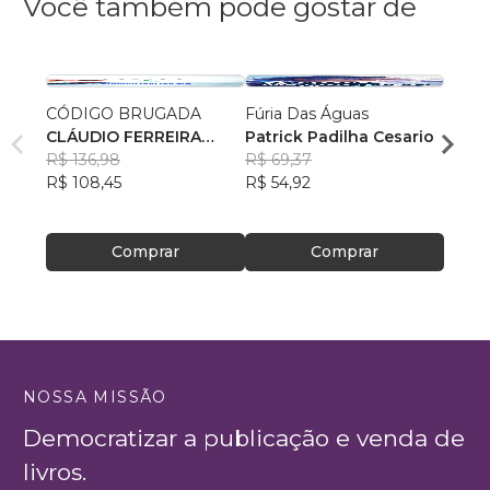
Você também pode gostar de
CÓDIGO BRUGADA
Fúria Das Águas
Arqui
CLÁUDIO FERREIRA
Patrick Padilha Cesario
Desc
CAMPOS VIEIRA
R$ 136,98
R$ 69,37
Rodri
R$ 108,45
R$ 54,92
R$ 64
R$ 51
Comprar
Comprar
NOSSA MISSÃO
Democratizar a publicação e venda de
livros.