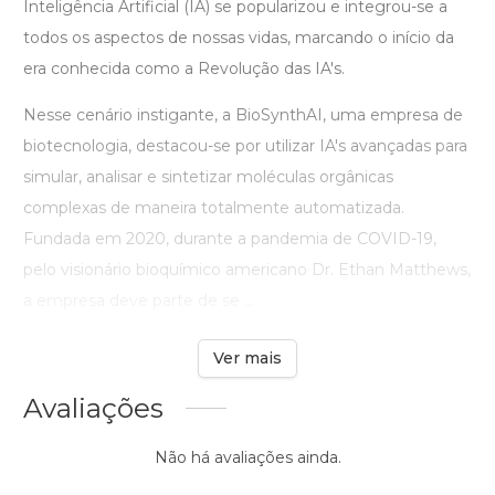
Inteligência Artificial (IA) se popularizou e integrou-se a
todos os aspectos de nossas vidas, marcando o início da
era conhecida como a Revolução das IA's.
Nesse cenário instigante, a BioSynthAI, uma empresa de
biotecnologia, destacou-se por utilizar IA's avançadas para
simular, analisar e sintetizar moléculas orgânicas
complexas de maneira totalmente automatizada.
Fundada em 2020, durante a pandemia de COVID-19,
pelo visionário bioquímico americano Dr. Ethan Matthews,
a empresa deve parte de se ...
Ver mais
Avaliações
Não há avaliações ainda.