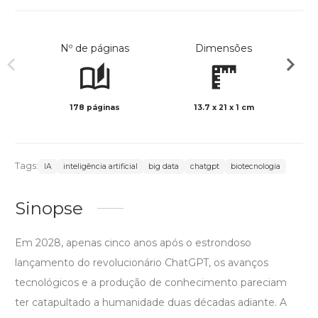
Nº de páginas
Dimensões
178 páginas
13.7 x 21 x 1 cm
Preto 
Tags:
IA
inteligência artificial
big data
chatgpt
biotecnologia
Sinopse
Em 2028, apenas cinco anos após o estrondoso
lançamento do revolucionário ChatGPT, os avanços
tecnológicos e a produção de conhecimento pareciam
ter catapultado a humanidade duas décadas adiante. A