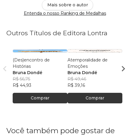
Mais sobre o autor
Entenda o nosso Ranking de Medalhas
Outros Títulos de Editora Lontra
(Des)encontro de
Atemporalidade de
Crime
Histórias
Emoções
Brun
Bruna Dondé
Bruna Dondé
R$ 49
R$ 56,75
R$ 49,46
R$ 39
R$ 44,93
R$ 39,16
Comprar
Comprar
Você também pode gostar de