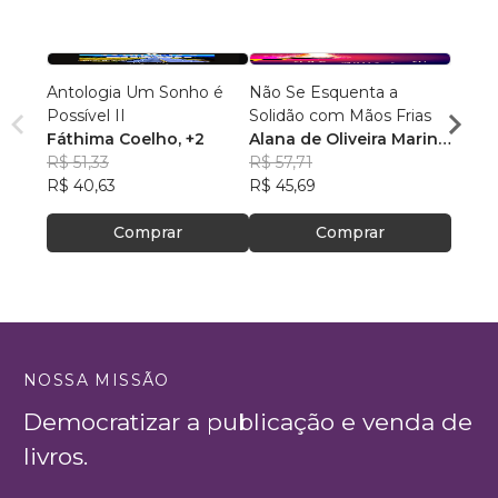
Antologia Um Sonho é
Não Se Esquenta a
Conta
Possível II
Solidão com Mãos Frias
Alexa
Fáthima Coelho
, +2
Alana de Oliveira Marin
,
R$ 43
R$ 51,33
+2
R$ 57,71
R$ 34
R$ 40,63
R$ 45,69
Comprar
Comprar
NOSSA MISSÃO
Democratizar a publicação e venda de
livros.