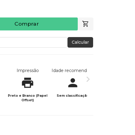
Comprar
Calcular
Impressão
Idade recomendada
Data de publicaç
Preto e Branco (Papel
Sem classificação
21/11/2023
Offset)