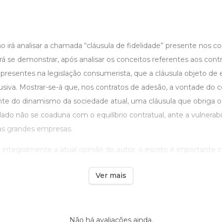
o irá analisar a chamada “cláusula de fidelidade” presente nos c
á se demonstrar, após analisar os conceitos referentes aos contr
presentes na legislação consumerista, que a cláusula objeto de 
iva. Mostrar-se-á que, nos contratos de adesão, a vontade do c
ante do dinamismo da sociedade atual, uma cláusula que obriga 
do não se coaduna com o equilíbrio contratual, ante a vulnerabi
às grandes empresas.
 integralmente a atual opinião do autor, o escrito é importante c
Ver mais
Não há avaliações ainda.