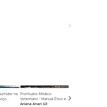
sumidor na
Prontuário Médico-
Manual de Direito da 
viço
Veterinário - Manual Ético e
Amanda Fonseca Per
io
Jurídico
Ariana Anari Gil
R$ 60,81
R$ 48,14