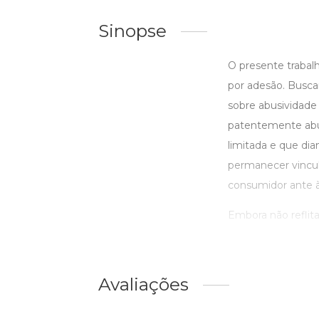
Sinopse
O presente trabalh
por adesão. Buscar
sobre abusividade 
patentemente abus
limitada e que di
permanecer vincula
consumidor ante 
Embora não reflita
Avaliações