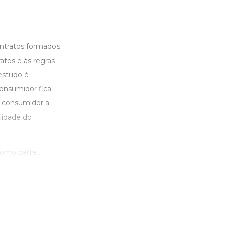
ontratos formados
atos e às regras
estudo é
onsumidor fica
o consumidor a
lidade do
omo parte ...