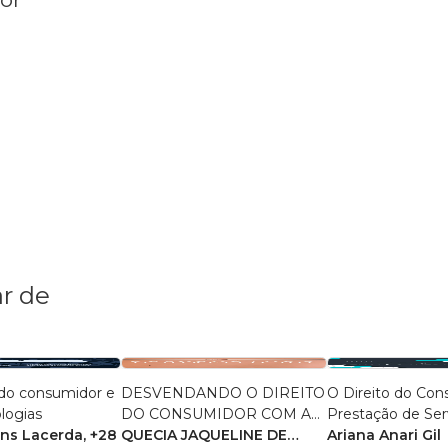
r de
 do consumidor e
DESVENDANDO O DIREITO
O Direito do Con
logias
DO CONSUMIDOR COM A
Prestação de Ser
ins Lacerda
, +28
FADINHA DO
QUECIA JAQUELINE DE
Médico-Veterinár
Ariana Anari Gil