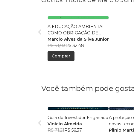
A EDUCAÇÃO AMBIENTAL
COMO OBRIGAÇÃO DE
TODOS SETORES DA
Marcio Alves da Silva Junior
SOCIEDADE E A
R$ 41,03
R$ 32,48
NECESSIDADE DA ADOÇÃO
Comprar
DE UMA COSMOVISÃO
ECOCÊNTRICA
Você também pode gosta
Guia do Investidor Enganado
A proteção
Vinicio Almeida
novas tecno
R$ 71,21
R$ 56,37
Plinio Mart