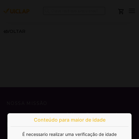
VOLTAR
NOSSA MISSÃO
Democratizar a publicação e venda de
Conteúdo para maior de idade
livros.
É necessario realizar uma verificação de idade
SAIBA MAIS