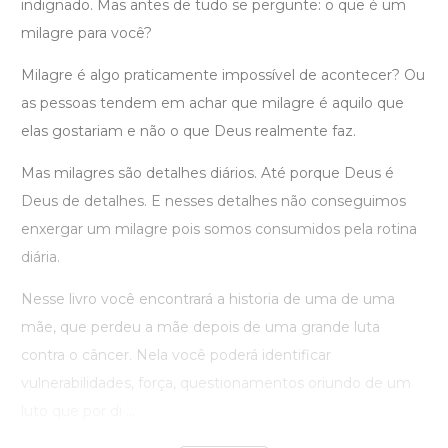
indignado. Mas antes de tudo se pergunte: o que é um
milagre para você?
Milagre é algo praticamente impossível de acontecer? Ou
as pessoas tendem em achar que milagre é aquilo que
elas gostariam e não o que Deus realmente faz.
Mas milagres são detalhes diários. Até porque Deus é
Deus de detalhes. E nesses detalhes não conseguimos
enxergar um milagre pois somos consumidos pela rotina
diária.
Nesse livro você encontrará a historia de uma de uma
mãe, que perdeu a mãe depois de uma grande luta
contra o câncer. Nela você poderá identificar
vulnerabilidades, força, questionamentos oriundo de um
luto que por di ...