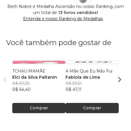
Beth Nobre é Medalha Ascensão no nosso Ranking, com
um total de
13 livros vendidos!
Entenda o nosso Ranking de Medalhas
Você também pode gostar de
TCHAU MAMÃE
A Mãe Que Eu Não Fui
A RÁ
Elcí da Silva Paltanin
Fabiola de Lima
ANJI
R$ 81,35
R$ 59,51
EMÍL
R$ 64,40
R$ 47,11
OLIV
R$ 72
R$ 57
Comprar
Comprar