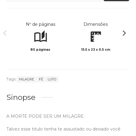
Nº de páginas
Dimensões
80 páginas
15.5 x 23 x 0.5 cm
Preto 
Tags:
MILAGRE
FÉ
LUTO
Sinopse
A MORTE PODE SER UM MILAGRE.
Talvez esse titulo tenha te assustado ou deixado você