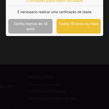
Conteúdo para maior de idade
É necessario realizar uma verificação de idade
Tenho menos de 18
Tenho 18 anos ou mais
anos
SAIBA MAIS
Dúvidas e Contato
da de
Política de Privacidade
Termos e Condições de Uso