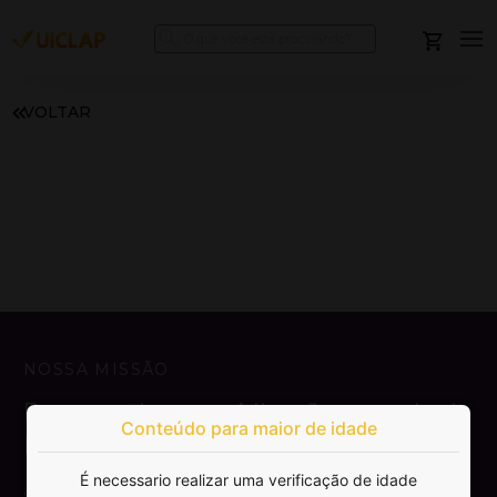
VOLTAR
NOSSA MISSÃO
Democratizar a publicação e venda de
Conteúdo para maior de idade
livros.
É necessario realizar uma verificação de idade
SAIBA MAIS