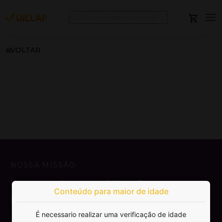
VOLTAR
NOSSA MISSÃO
Democratizar a publicação e venda de
Conteúdo para maior de idade
livros.
É necessario realizar uma verificação de idade
SAIBA MAIS