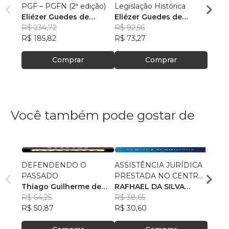
PGF – PGFN (2ª edição)
Legislação Histórica
Militar
Eliézer Guedes de
Eliézer Guedes de
Maur
Oliveira Junior
R$ 234,72
Oliveira Junior
R$ 92,56
R$ 85
R$ 185,82
R$ 73,27
R$ 67
Comprar
Comprar
Você também pode gostar de
DEFENDENDO O
ASSISTÊNCIA JURÍDICA
POLÍ
PASSADO
PRESTADA NO CENTRO
AS R
Thiago Guilherme de
DE REFERÊNCIA
RAFHAEL DA SILVA
RECE
GUST
Souza
R$ 64,25
ESPECIALIZADO DE
PETRÔNIO
R$ 38,65
R$ 78
R$ 50,87
ASSISTÊNCIA SOCIAL–
R$ 30,60
R$ 61
CREAS