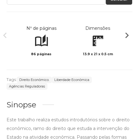
Nº de páginas
Dimensões
86 páginas
13.9 x 21 x 0.5 cm
Preto 
Tags:
Direito Econômico.
Liberdade Econômica
Agências Reguladoras
Sinopse
Este trabalho realiza estudos introdutórios sobre o direito
econômico, ramo do direito que estuda a intervenção do
Estado na atividade econômica. Passando pelas formas