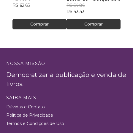
R$ 62,65
Carvalho Ventura
R$ 54,86
Olivei
R$ 68
R$ 43,43
R$ 53
Comprar
Comprar
NOSSA MISSÃO
Democratizar a publicação e venda de
livros.
SAIBA MAIS
Dúvidas e Contato
Política de Privacidade
Termos e Condições de Uso