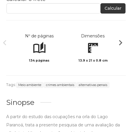
Calcular
Nº de páginas
Dimensões
134 páginas
13.9 x 21 x 0.8 cm
Preto 
Tags:
Meio ambiente
crimes ambientais
alternativas penais
Sinopse
A partir do estudo das ocupações na orla do Lago
Paranoá, trata a presente pesquisa de uma avaliação da