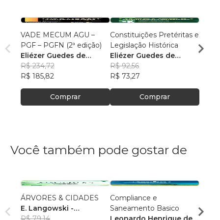
VADE MECUM AGU –
Constituições Pretéritas e
Temas
PGF – PGFN (2ª edição)
Legislação Histórica
Militar
Eliézer Guedes de
Eliézer Guedes de
Maur
Oliveira Junior
R$ 234,72
Oliveira Junior
R$ 92,56
R$ 85
R$ 185,82
R$ 73,27
R$ 67
Comprar
Comprar
Você também pode gostar de
ÁRVORES & CIDADES
Compliance e
Direi
E. Langowski -
Saneamento Basico
Suste
Organizador
R$ 79,14
Leonardo Henrique de
Luisa