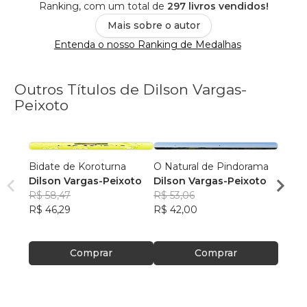
Ranking, com um total de
297 livros vendidos!
Mais sobre o autor
Entenda o nosso Ranking de Medalhas
Outros Títulos de Dilson Vargas-
Peixoto
Bidate de Koroturna
O Natural de Pindorama
Das es
Dilson Vargas-Peixoto
Dilson Vargas-Peixoto
Odill
R$ 58,47
R$ 53,06
R$ 36
R$ 46,29
R$ 42,00
R$ 28
Comprar
Comprar