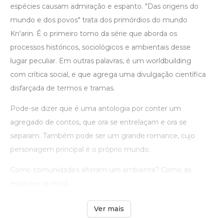
espécies causam admiração e espanto. "Das origens do
mundo e dos povos" trata dos primórdios do mundo
Kn'arin. É o primeiro tomo da série que aborda os
processos históricos, sociológicos e ambientais desse
lugar peculiar. Em outras palavras, é um worldbuilding
com crítica social, e que agrega uma divulgação científica
disfarçada de termos e tramas.
Pode-se dizer que é uma antologia por conter um
agregado de contos, que ora se entrelaçam e ora se
separam. Também pode ser um grande romance, cujo
personagem principal é o próprio mundo.
Como comunidades alteram um ambiente? Como as
espécies se mod ...
Ver mais