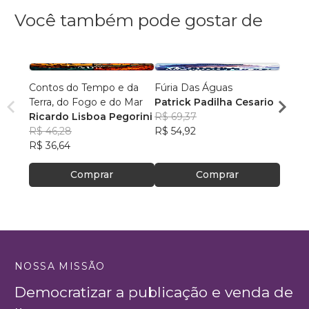
Você também pode gostar de
Contos do Tempo e da
Fúria Das Águas
O Prí
Terra, do Fogo e do Mar
Patrick Padilha Cesario
Franc
Ricardo Lisboa Pegorini
R$ 69,37
R$ 61
R$ 46,28
R$ 54,92
R$ 48
R$ 36,64
Comprar
Comprar
NOSSA MISSÃO
Democratizar a publicação e venda de