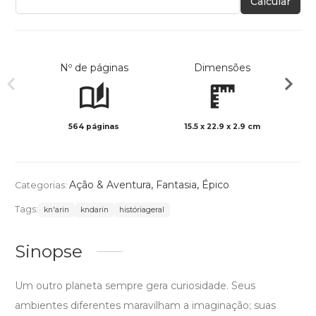
Calcular
Nº de páginas
Dimensões
564 páginas
15.5 x 22.9 x 2.9 cm
Preto 
Ação & Aventura
,
Fantasia
,
Épico
Categorias:
Tags:
kn'arin
kndarin
históriageral
Sinopse
Um outro planeta sempre gera curiosidade. Seus
ambientes diferentes maravilham a imaginação; suas