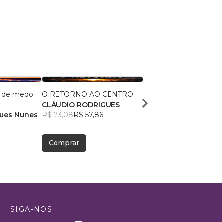
e de medo
O RETORNO AO CENTRO
O Testamento de Sal
CLÁUDIO RODRIGUES
Malik El Shaddai Edito
gues Nunes
R$ 73,08
R$ 57,86
R$ 63,59
R$ 50,35
Comprar
Comprar
SIGA-NOS