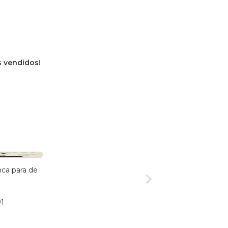
os vendidos!
ca para de
91