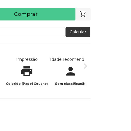
Comprar
Calcular
Impressão
Idade recomendada
Data de publicaç
Colorido (Papel Couche)
Sem classificação
20/11/2023