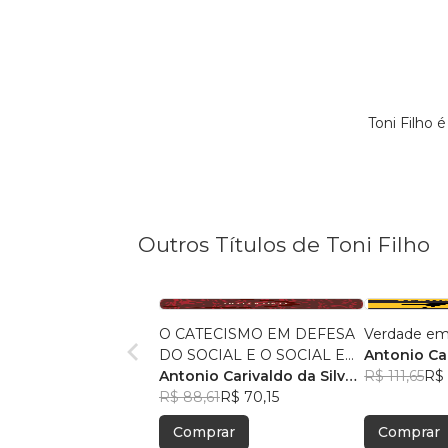
Toni Filho
Outros Títulos de Toni Filho
O CATECISMO EM DEFESA
Verdade em 
DO SOCIAL E O SOCIAL EM
Antonio Car
DEFESA DA FÉ
Antonio Carivaldo da Silva
Filho
R$ 111,65
R$
Filho
R$ 88,61
R$ 70,15
Comprar
Comprar