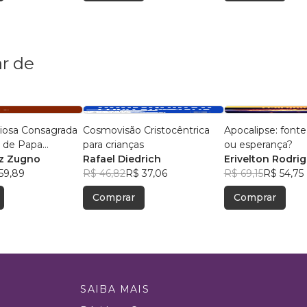
r de
giosa Consagrada
Cosmovisão Cristocêntrica
Apocalipse: font
 de Papa
para crianças
ou esperança?
iz Zugno
Rafael Diedrich
Erivelton Rodri
59,89
R$ 46,82
R$ 37,06
R$ 69,15
R$ 54,75
Comprar
Comprar
SAIBA MAIS