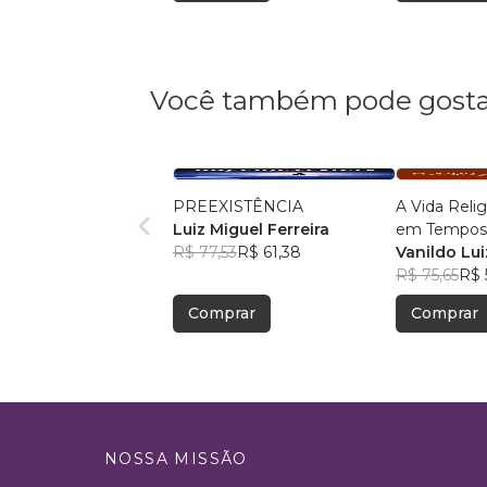
Você também pode gosta
PREEXISTÊNCIA
A Vida Reli
Luiz Miguel Ferreira
em Tempos
R$ 77,53
R$ 61,38
Francisco
Vanildo Lu
R$ 75,65
R$ 
Comprar
Comprar
NOSSA MISSÃO