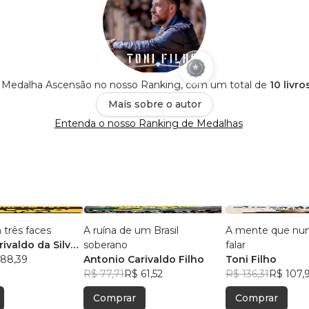
 é Medalha Ascensão no nosso Ranking, com um total de
10 livr
Mais sobre o autor
Entenda o nosso Ranking de Medalhas
três faces
A ruína de um Brasil
A mente que nun
ivaldo da Silva
soberano
falar
 88,39
Antonio Carivaldo Filho
Toni Filho
R$ 77,71
R$ 61,52
R$ 136,31
R$ 107,
Comprar
Comprar