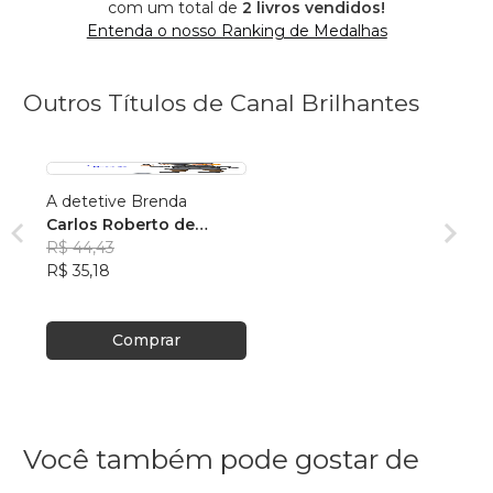
com um total de
2 livros vendidos!
Entenda o nosso Ranking de Medalhas
Outros Títulos de Canal Brilhantes
A detetive Brenda
Carlos Roberto de
Souza junior
R$ 44,43
R$ 35,18
Comprar
Você também pode gostar de