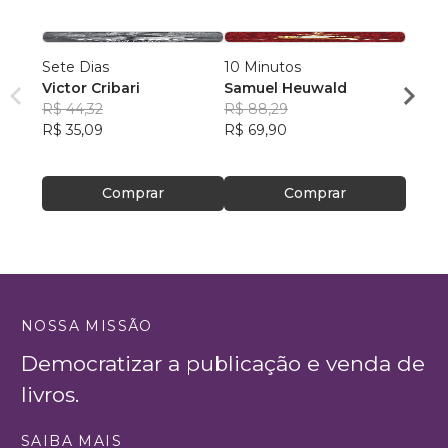
Sete Dias
10 Minutos
A Dis
Victor Cribari
Samuel Heuwald
Otav
R$ 44,32
R$ 88,29
R$ 12
R$ 35,09
R$ 69,90
R$ 99
Comprar
Comprar
NOSSA MISSÃO
Democratizar a publicação e venda de
livros.
SAIBA MAIS