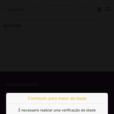
VOLTAR
NOSSA MISSÃO
Democratizar a publicação e venda de
Conteúdo para maior de idade
livros.
É necessario realizar uma verificação de idade
SAIBA MAIS