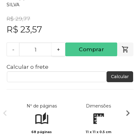
SILVA
R$ 29,77
R$ 23,57
-
+
Comprar
Calcular o frete
Calcular
Nº de páginas
Dimensões
68 páginas
11 x 11 x 0.5 cm
Preto 