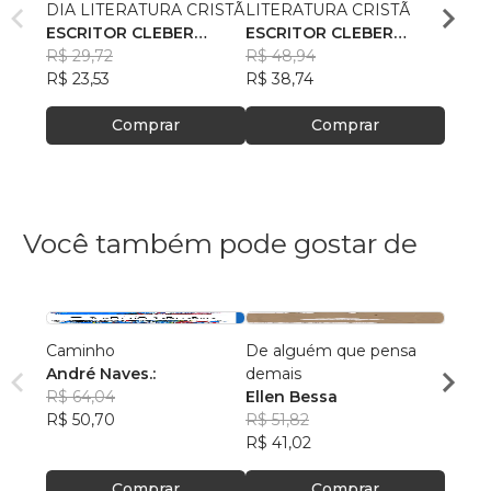
DIA LITERATURA CRISTÃ
LITERATURA CRISTÃ
LITE
ESCRITOR CLEBER
ESCRITOR CLEBER
ESCR
JUNIOR FERREIRA DA
R$ 29,72
JUNIOR FERREIRA DA
R$ 48,94
JUNI
R$ 31
SILVA
R$ 23,53
SILVA
R$ 38,74
SILVA
R$ 25
Comprar
Comprar
Você também pode gostar de
Caminho
De alguém que pensa
Os Pri
André Naves.:
demais
Impro
R$ 64,04
Ellen Bessa
Clau
R$ 50,70
R$ 51,82
R$ 67
R$ 41,02
R$ 53,
Comprar
Comprar