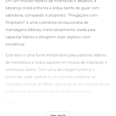
Em um mundo repleto de incertezas e desafios, a
liderança cristã enfrenta a árdua tarefa de guiar com
sabedoria, compaixão e propósito. "Pregações com
Propósito!" é uma coletânea revolucionária de
mensagens bíblicas, meticulosamente criada para
capacitar líderes a atingirem esse objetivo com
excelência.
Este livro é uma fonte inestimável para pastores, líderes
de ministérios e todos aqueles em busca de inspiração e
orientação divina. Com uma abordagem prática e
profunda, cada capítulo é um convite a explorar as
verdades eternas da Bíblia, aplicando-as de maneira eficaz
e relevante ao contexto atual da liderança cristã.
Atrav ...
Ver mais