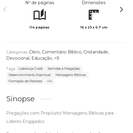
Nº de páginas
Dimensões
114 páginas
16 x 23 x 0.7 cm
Preto 
Clero
,
Comentário Bíblico
,
Cristandade
,
Categorias:
Devocional
,
Educação
,
+9
Tags:
Liderança Cristã
Sermões e Pregações
Desenvolvimento Espiritual
Mensagens Bíblicas:
Formação de Pastores
+14
Sinopse
Pregações com Propósito! Mensagens Bíblicas para
Líderes Engajados