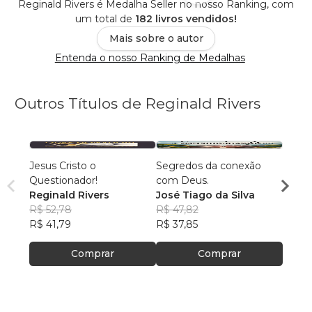
Reginald Rivers é Medalha Seller no nosso Ranking, com
um total de
182 livros vendidos!
Mais sobre o autor
Entenda o nosso Ranking de Medalhas
Outros Títulos de Reginald Rivers
Jesus Cristo o
Segredos da conexão
Quem 
Questionador!
com Deus.
José 
Reginald Rivers
José Tiago da Silva
R$ 66
R$ 52,78
R$ 47,82
R$ 52
R$ 41,79
R$ 37,85
Comprar
Comprar