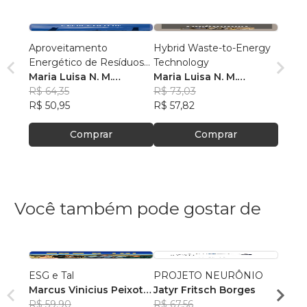
Aproveitamento
Hybrid Waste-to-Energy
Energético de Resíduos
Technology
Urbanos
Maria Luisa N. M.
Maria Luisa N. M.
Carneiro
R$ 64,35
Carneiro
R$ 73,03
R$ 50,95
R$ 57,82
Comprar
Comprar
Você também pode gostar de
ESG e Tal
PROJETO NEURÔNIO
Cimen
Marcus Vinicius Peixoto
Jatyr Fritsch Borges
Flávi
da Silva
R$ 59,90
R$ 67,56
R$ 10