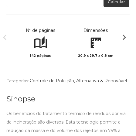
Calcular
Nº de páginas
Dimensões
142 páginas
20.9 x 29.7 x 0.8 cm
Preto 
Controle de Poluição
,
Alternativa & Renovável
Categorias:
Sinopse
Os benefícios do tratamento térmico de resíduos por via
da incineração são diversos. Esta tecnologia permite a
redução da massa e do volume dos rejeitos em 75% a