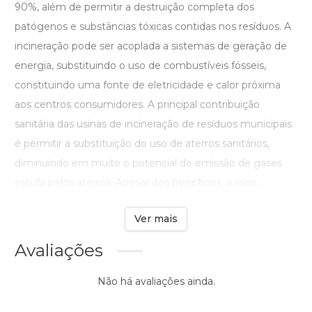
90%, além de permitir a destruição completa dos
patógenos e substâncias tóxicas contidas nos resíduos. A
incineração pode ser acoplada a sistemas de geração de
energia, substituindo o uso de combustíveis fósseis,
constituindo uma fonte de eletricidade e calor próxima
aos centros consumidores. A principal contribuição
sanitária das usinas de incineração de resíduos municipais
é permitir a substituição do uso de aterros sanitários,
diminuindo em muito o potencial de emissão de gases
estufa pelos aterros. Apesar dos benefícios, a incin ...
Ver mais
Avaliações
Não há avaliações ainda.