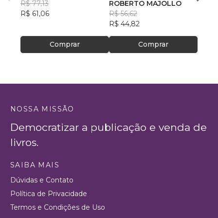
R$ 77,13
Mãos Divinas"
ROBERTO MAJOLLO
Bianc
R$ 61,06
R$ 56,62
R$ 67
R$ 44,82
R$ 53
Comprar
Comprar
NOSSA MISSÃO
Democratizar a publicação e venda de
livros.
SAIBA MAIS
Dúvidas e Contato
Política de Privacidade
Termos e Condições de Uso