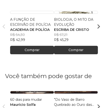
A FUNÇÃO DE
BIOLOGIA, O MITO DA
O QU
ESCRIVÃO DE POLÍCIA
EVOLUÇÃO
CATÓ
ACADEMIA DE POLÍCIA
ESCRIBA DE CRISTO
CENT
R$ 54,30
R$ 57,21
BÍBL
R$ 65
R$ 42,99
R$ 45,29
R$ 52
Comprar
Comprar
Você também pode gostar de
60 dias para mudar
"Do Vaso de Barro
Super
Maurício Solfa
Quebrado ao Ouro das
Mulhe