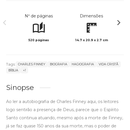
Nº de páginas
Dimensões
520 páginas
14.7 x 20.9 x 2.7 cm
Preto 
Tags:
CHARLES FINNEY
BIOGRAFIA
HAGIOGRAFIA
VIDA CRISTÃ
BÍBLIA
+1
Sinopse
Ao ler a autobiografia de Charles Finney aqui, os leitores
logo sentirão a presença de Deus, parece que o Espírito
Santo continua atuando, mesmo após a morte de Finney,
já se faz quase 150 anos da sua morte, mas o poder de