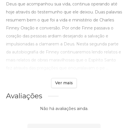
Deus que acompanhou sua vida, continua operando até
hoje através do testemunho que ele deixou. Duas palavras
resumem bem o que foi a vida e ministério de Charles
Finney Oração e conversão. Por onde Finne passava o
coração das pessoas ardiam desejando a salvação e
impulsionadas a clamarem a Deus. Nesta segunda parte
da autobiografia de Finney continuaremos lendo relatos e
mais relatos de obras maravilhosas que o Espírito Santo
fez através das pregações que encurralavam o pe ...
Ver mais
Avaliações
Não há avaliações ainda.