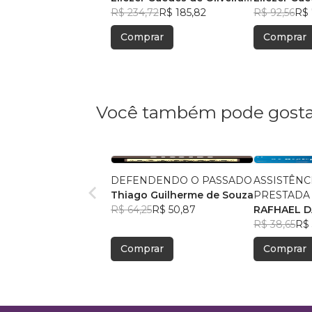
Junior
R$ 234,72
R$ 185,82
Junior
R$ 92,56
R$ 
Comprar
Comprar
Você também pode gosta
DEFENDENDO O PASSADO
ASSISTÊNC
Thiago Guilherme de Souza
PRESTADA
R$ 64,25
R$ 50,87
REFERÊNC
RAFHAEL D
ESPECIALI
PETRÔNIO
R$ 38,65
R$ 
ASSISTÊNC
Comprar
Comprar
CREAS