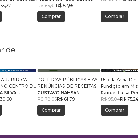
73,27
R$ 85,32
R$ 67,55
Comprar
Comprar
r de
IA JURÍDICA
POLÍTICAS PÚBLICAS E AS
Uso da Areia Des
 NO CENTRO DE
RENÚNCIAS DE RECEITAS
Fundição em Mis
IA
A SILVA
TRIBUTÁRIAS
GUSTAVO NAHSAN
Asfálticas:
Raquel Luísa Per
ZADO DE
30,60
R$ 78,05
R$ 61,79
R$ 95,04
R$ 75,2
IA SOCIAL–
Comprar
Comprar