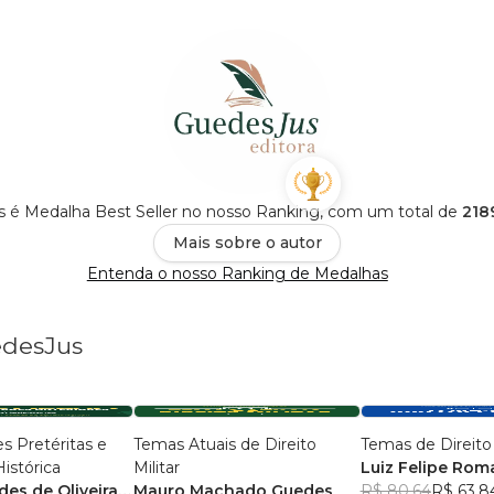
s é Medalha Best Seller no nosso Ranking, com um total de
218
Mais sobre o autor
Entenda o nosso Ranking de Medalhas
edesJus
s Pretéritas e
Temas Atuais de Direito
Temas de Direito
istórica
Militar
Luiz Felipe Ro
des de Oliveira
Mauro Machado Guedes
Matteoli
R$ 80,64
R$ 63,8