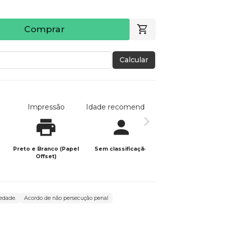
Comprar
Calcular
Impressão
Idade recomendada
Data de publicaç
Preto e Branco (Papel
Sem classificação
15/11/2023
Offset)
iedade.
Acordo de não persecução penal