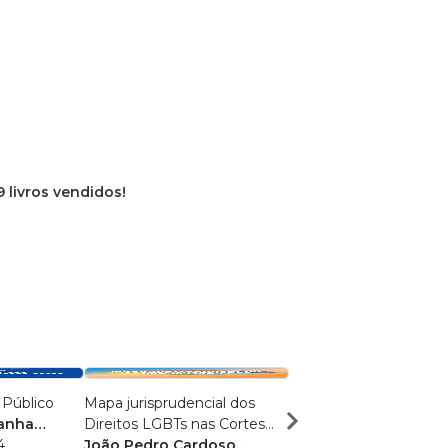
9 livros vendidos!
 Público
Mapa jurisprudencial dos
Temas de Direito Públ
manha
Direitos LGBTs nas Cortes
Privado
4
Superiores brasileiras e
João Pedro Cardoso
ALINE FAGUNDES DO