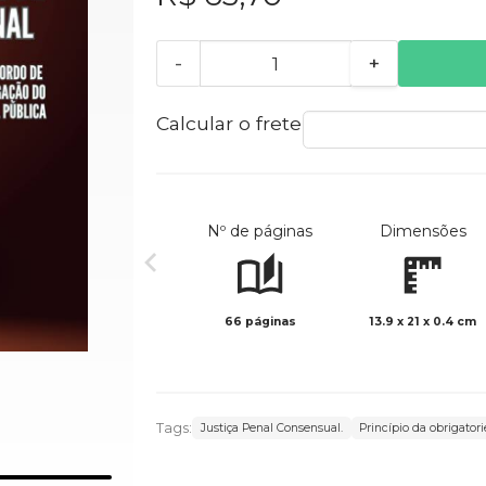
-
+
Calcular o frete
Nº de páginas
Dimensões
66 páginas
13.9 x 21 x 0.4 cm
Tags:
Justiça Penal Consensual.
Princípio da obrigator