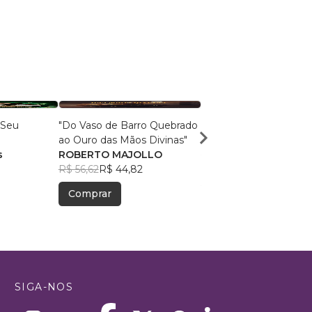
 Seu
"Do Vaso de Barro Quebrado
Do sonho à realização
ao Ouro das Mãos Divinas"
Milton Schivani
s
ROBERTO MAJOLLO
(Organizador)
R$ 59,16
R$ 46,84
, +14
R$ 56,62
R$ 44,82
Comprar
Comprar
SIGA-NOS