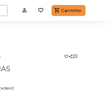
Carrinho
s
IAS
CHINHO