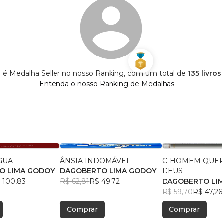
 é Medalha Seller no nosso Ranking, com um total de
135 livro
Entenda o nosso Ranking de Medalhas
GUA
ÂNSIA INDOMÁVEL
O HOMEM QUER
O LIMA GODOY
DAGOBERTO LIMA GODOY
DEUS
 100,83
R$ 62,81
R$ 49,72
DAGOBERTO LI
R$ 59,70
R$ 47,26
Comprar
Comprar