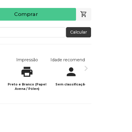
Comprar
Calcular
Impressão
Idade recomendada
Data de publicaç
Preto e Branco (Papel
Sem classificação
14/11/2023
Avena / Pólen)