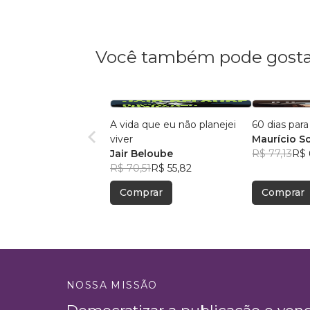
Você também pode gosta
A vida que eu não planejei
60 dias par
viver
Maurício So
Jair Beloube
R$ 77,13
R$ 
R$ 70,51
R$ 55,82
Comprar
Comprar
NOSSA MISSÃO