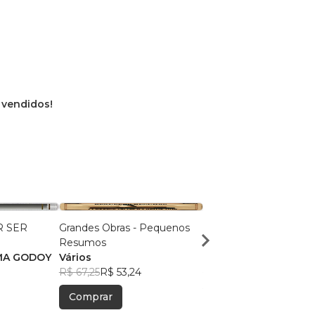
s vendidos!
 SER
Grandes Obras - Pequenos
A FILOSOFIA ATRAVÉ
Resumos
TEMPOS
MA GODOY
Vários
DIVERSOS
R$ 67,25
R$ 53,24
R$ 53,48
R$ 42,34
Comprar
Comprar