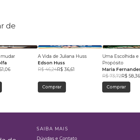
r de
a mudar
A Vida de Juliana Huss
Uma Escolhida e
lfa
Edson Huss
Propósito
61,06
R$ 46,24
R$ 36,61
Maria Fernande
R$ 73,72
R$ 58,36
Comprar
Comprar
SAIBA MAIS
Dúvidas e Contato