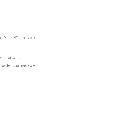
s 7° e 8° anos do
a leitura,
dade, criatividade