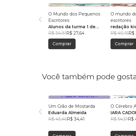
O Mundo dos Pequenos
O mundo d
Escritores
escritores
Alunos da turma 1 de
redação ki
redação kids
R$ 34,91
R$ 27,64
R$ 40,15
R$ 
Comprar
Comprar
Você também pode gosta
Um Grão de Mostarda
O Cérebro A
Eduarda Almeida
IARA CADO
R$ 43,46
R$ 34,41
R$ 54,31
R$ 