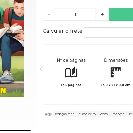
-
+
Calcular o frete
Nº de páginas
Dimensões
136 páginas
13.9 x 21 x 0.8 cm
Tags:
redação teen
curso êxito
exito
redação
le