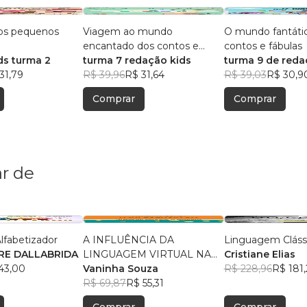
os pequenos
Viagem ao mundo
O mundo fantáti
encantado dos contos e
contos e fábulas
ds turma 2
fábulas
turma 7 redação kids
turma 9 de reda
31,79
R$ 39,96
R$ 31,64
R$ 39,03
R$ 30,9
Comprar
Comprar
r de
lfabetizador
A INFLUÊNCIA DA
Linguagem Cláss
RE DALLABRIDA
LINGUAGEM VIRTUAL NA
Cristiane Elias
43,00
ESCRITA ESCOLAR
Vaninha Souza
R$ 228,96
R$ 181,
R$ 69,87
R$ 55,31