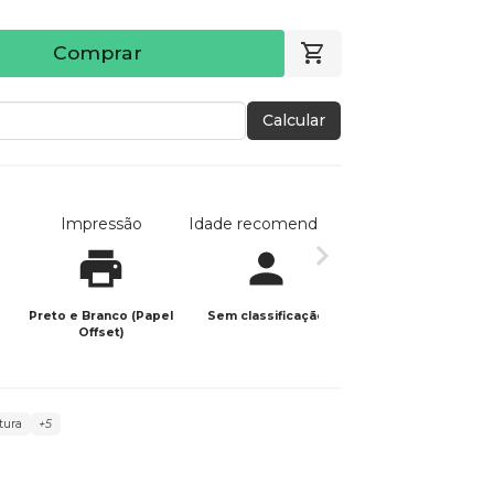
Comprar
Calcular
Impressão
Idade recomendada
Data de publicaç
Preto e Branco (Papel
Sem classificação
14/11/2023
Offset)
itura
+5