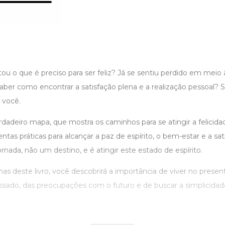
ou o que é preciso para ser feliz? Já se sentiu perdido em mei
saber como encontrar a satisfação plena e a realização pessoal? S
a você.
rdadeiro mapa, que mostra os caminhos para se atingir a felicida
ntas práticas para alcançar a paz de espírito, o bem-estar e a sat
ornada, não um destino, e é atingir este estado de espírito.
as deste livro, você descobrirá a importância de viver no presente
ssado, das preocupações com o futuro e de buscar a simplicidad