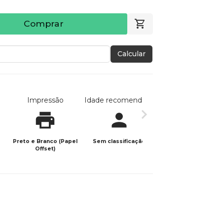
Comprar
Calcular
Impressão
Idade recomendada
Data de publicaç
Preto e Branco (Papel
Sem classificação
13/11/2023
Offset)