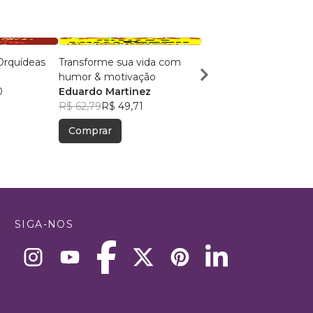
Orquídeas
Transforme sua vida com
pequenos GIGANTES
humor & motivação
Tonia Horbach
0
Eduardo Martinez
R$ 55,51
R$ 43,94
R$ 62,79
R$ 49,71
Comprar
Comprar
SIGA-NOS