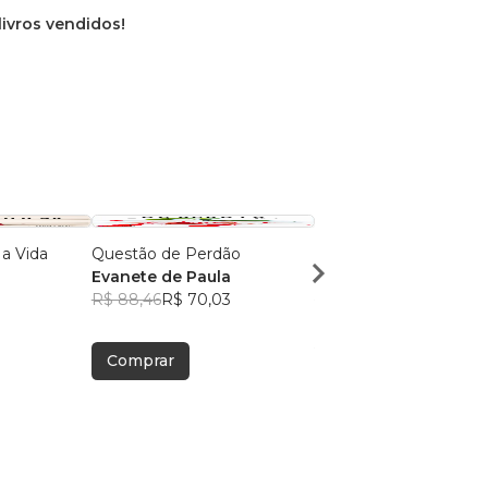
livros vendidos!
 a Vida
Questão de Perdão
O Poder de um Amig
Evanete de Paula
Cézar Abade
R$ 88,46
R$ 70,03
R$ 77,28
R$ 61,18
Comprar
Comprar