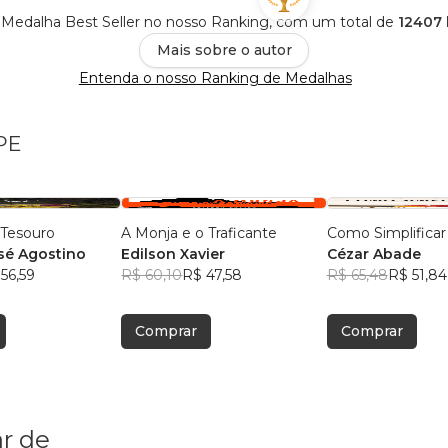
Medalha Best Seller no nosso Ranking, com um total de
12407 
Mais sobre o autor
Entenda o nosso Ranking de Medalhas
PE
Tesouro
A Monja e o Traficante
Como Simplificar
sé Agostino
Edilson Xavier
Cézar Abade
56,59
R$ 60,10
R$ 47,58
R$ 65,48
R$ 51,84
Comprar
Comprar
r de