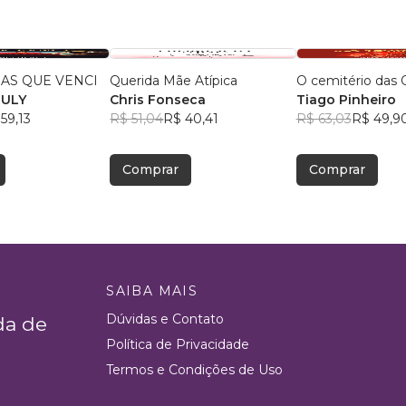
AS QUE VENCI
Querida Mãe Atípica
O cemitério das 
EULY
Chris Fonseca
Tiago Pinheiro
59,13
R$ 51,04
R$ 40,41
R$ 63,03
R$ 49,9
Comprar
Comprar
SAIBA MAIS
Dúvidas e Contato
da de
Política de Privacidade
Termos e Condições de Uso