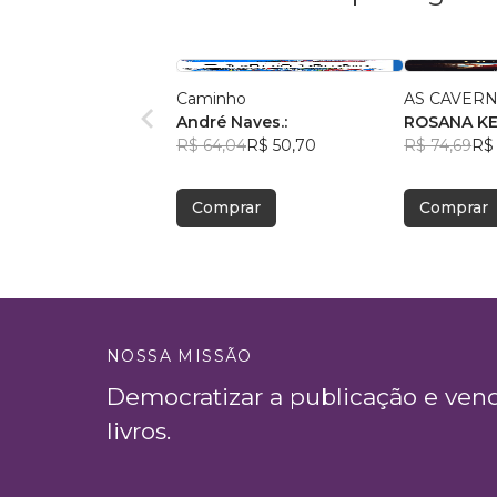
Caminho
AS CAVERN
André Naves.:
ROSANA K
R$ 64,04
R$ 50,70
R$ 74,69
R$ 
Comprar
Comprar
NOSSA MISSÃO
Democratizar a publicação e ven
livros.