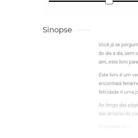
Sinopse
Você já se pergunt
do dia a dia, sem 
sim, este livro par
Este livro é um ve
encontrará ferrame
felicidade é uma j
Ao longo das págin
das amarras do pa
O objetivo pri ...