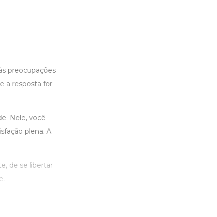
o às preocupações
e a resposta for
de. Nele, você
isfação plena. A
, de se libertar
e.