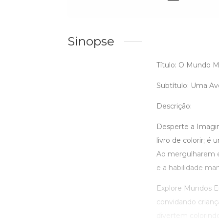
Sinopse
Título: O Mundo M
Subtítulo: Uma Av
Descrição:
Desperte a Imagi
livro de colorir; 
Ao mergulharem e
e a habilidade ma
Explore Mundos E
convidando crianças
divertem colorindo,