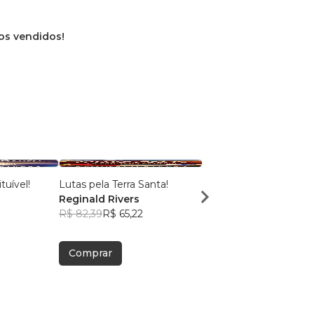
ros vendidos!
tuível!
Lutas pela Terra Santa!
Bolo no Pote = Pote d
Reginald Rivers
Dinheiro!
7
R$ 82,39
R$ 65,22
Macieira Soares
R$ 47,19
R$ 37,36
Comprar
Comprar