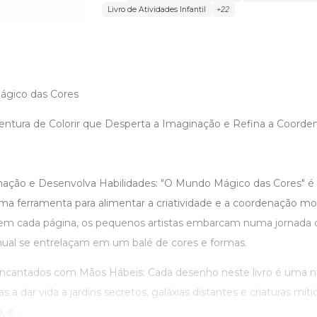
Livro de Atividades Infantil
+22
ágico das Cores
entura de Colorir que Desperta a Imaginação e Refina a Coord
nação e Desenvolva Habilidades: "O Mundo Mágico das Cores" é
é uma ferramenta para alimentar a criatividade e a coordenação mo
m cada página, os pequenos artistas embarcam numa jornada 
nual se entrelaçam em um balé de cores e formas.
ncantados com Mãos Hábeis: Cada desenho neste livro é uma n
 a dar vida a jardins secretos, galáxias distantes e criaturas mít
 e ...