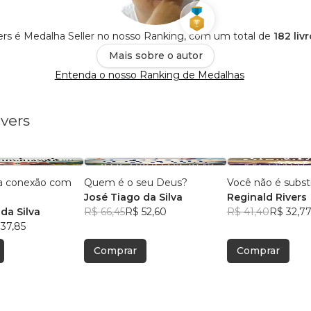
ers é Medalha Seller no nosso Ranking, com um total de
182 liv
Mais sobre o autor
Entenda o nosso Ranking de Medalhas
ivers
a conexão com
Quem é o seu Deus?
Você não é substi
José Tiago da Silva
Reginald Rivers
da Silva
R$ 66,45
R$ 52,60
R$ 41,40
R$ 32,7
37,85
Comprar
Comprar