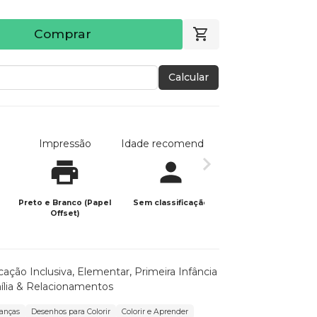
Comprar
Calcular
Impressão
Idade recomendada
Data de publicaç
Preto e Branco (Papel
Sem classificação
13/11/2023
Offset)
ação Inclusiva
,
Elementar
,
Primeira Infância
ília & Relacionamentos
ianças
Desenhos para Colorir
Colorir e Aprender