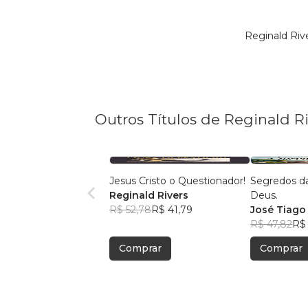
Reginald Riv
Outros Títulos de Reginald R
Jesus Cristo o Questionador!
Segredos d
Reginald Rivers
Deus.
R$ 52,78
R$ 41,79
José Tiago 
R$ 47,82
R$ 
Comprar
Comprar