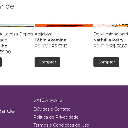
r de
A Leveza Depois
Agijabiyo!
Deixa minha barr
tade
Fábio Akamine
Nathália Petry
alho
R$ 67,10
R$ 53,12
R$ 71,81
R$ 56,85
59,90
Comprar
Comprar
SAIBA MAIS
Dúvidas e Contato
da de
Política de Privacidade
Termos e Condições de Uso