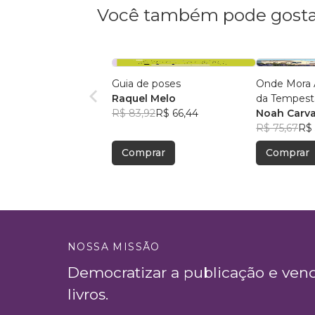
Você também pode gosta
Guia de poses
Onde Mora 
Raquel Melo
da Tempes
R$ 83,92
R$ 66,44
Noah Carv
R$ 75,67
R$ 
Comprar
Comprar
NOSSA MISSÃO
Democratizar a publicação e ven
livros.