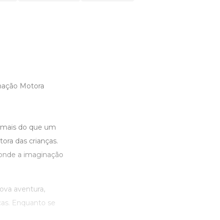
enação Motora
 mais do que um
tora das crianças.
onde a imaginação
ova aventura,
icas. Enquanto se