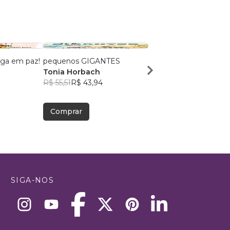
iga em paz!
pequenos GIGANTES
Um Grão de Mostarda
Tonia Horbach
Eduarda Almeida
R$ 55,51
R$ 43,94
R$ 43,46
R$ 34,41
Comprar
Comprar
SIGA-NOS