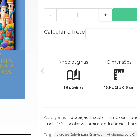
-
+
Calcular o frete
Nº de páginas
Dimensões
96 páginas
13.9 x 21 x 0.6 cm
Educação Escolar Em Casa
,
Educ
Categorias:
(Incl. Pré-Escolar & Jardim de Infância)
,
Fam
Tags:
Livro de Colorir para Crianças
Atividades para Cr