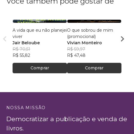
Você também pode gostar de
A vida que eu não planejei
O que sobrou de mim
O man
viver
(promocional)
Felip
Jair Beloube
Vivian Monteiro
R$ 69
R$ 70,51
R$ 59,97
R$ 55
R$ 55,82
R$ 47,48
Comprar
Comprar
NOSSA MISSÃO
Democratizar a publicação e venda de
livros.