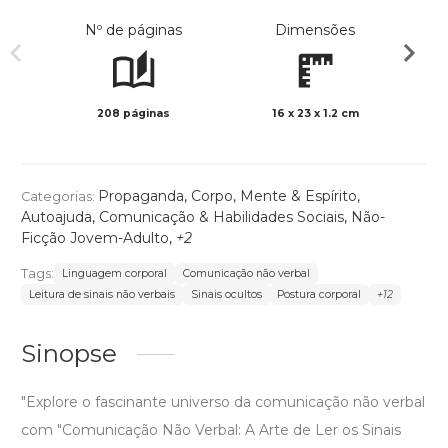
Nº de páginas
Dimensões
208 páginas
16 x 23 x 1.2 cm
Preto 
Propaganda
,
Corpo, Mente & Espírito
,
Categorias:
Autoajuda
,
Comunicação & Habilidades Sociais
,
Não-
Ficção Jovem-Adulto
,
+2
Tags:
Linguagem corporal
Comunicação não verbal
Leitura de sinais não verbais
Sinais ocultos
Postura corporal
+12
Sinopse
"Explore o fascinante universo da comunicação não verbal
com "Comunicação Não Verbal: A Arte de Ler os Sinais