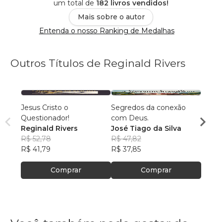
um total de
182 livros vendidos!
Mais sobre o autor
Entenda o nosso Ranking de Medalhas
Outros Títulos de Reginald Rivers
Jesus Cristo o
Segredos da conexão
Quem 
Questionador!
com Deus.
José 
Reginald Rivers
José Tiago da Silva
R$ 66
R$ 52,78
R$ 47,82
R$ 52
R$ 41,79
R$ 37,85
Comprar
Comprar