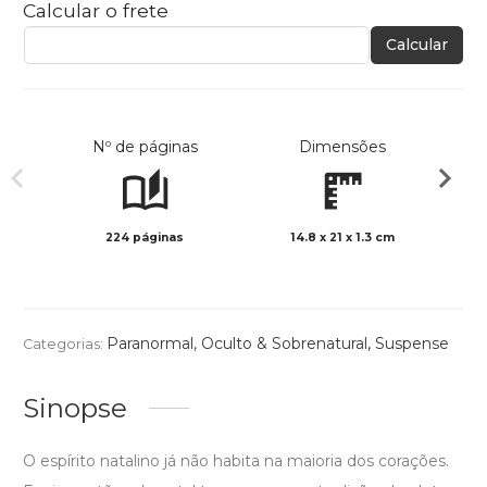
Calcular o frete
Calcular
Nº de páginas
Dimensões
224 páginas
14.8 x 21 x 1.3 cm
Preto 
Paranormal, Oculto & Sobrenatural
,
Suspense
Categorias:
Sinopse
O espírito natalino já não habita na maioria dos corações.