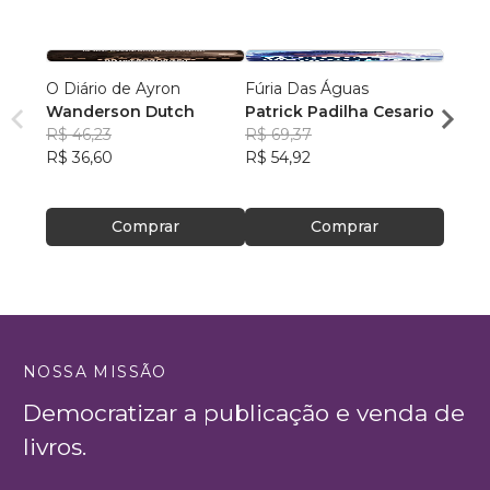
O Diário de Ayron
Fúria Das Águas
Futur
Wanderson Dutch
Patrick Padilha Cesario
Giova
R$ 46,23
R$ 69,37
R$ 59
R$ 36,60
R$ 54,92
R$ 47
Comprar
Comprar
NOSSA MISSÃO
Democratizar a publicação e venda de
livros.