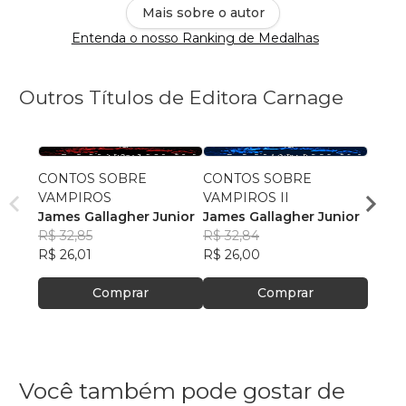
Mais sobre o autor
Entenda o nosso Ranking de Medalhas
Outros Títulos de Editora Carnage
CONTOS SOBRE
CONTOS SOBRE
O san
VAMPIROS
VAMPIROS II
Adria
James Gallagher Junior
James Gallagher Junior
R$ 43
R$ 32,85
R$ 32,84
R$ 34
R$ 26,01
R$ 26,00
Comprar
Comprar
Você também pode gostar de