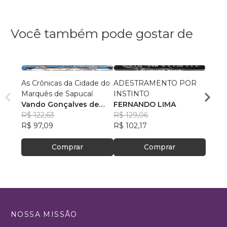
Você também pode gostar de
As Crônicas da Cidade do
ADESTRAMENTO POR
A Ver
Marquês de Sapucaí
INSTINTO
Cama
Vando Gonçalves de
FERNANDO LIMA
Herib
Araújo
R$ 122,63
R$ 129,06
R$ 52,
R$ 97,09
R$ 102,17
R$ 41
Comprar
Comprar
NOSSA MISSÃO