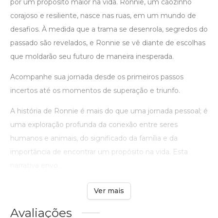
por um propósito maior na vida. Ronnie, um cãozinho
corajoso e resiliente, nasce nas ruas, em um mundo de
desafios. À medida que a trama se desenrola, segredos do
passado são revelados, e Ronnie se vê diante de escolhas
que moldarão seu futuro de maneira inesperada.
Acompanhe sua jornada desde os primeiros passos
incertos até os momentos de superação e triunfo.
A história de Ronnie é mais do que uma jornada pessoal; é
uma exploração profunda da conexão entre seres
humanos e animais, do significado da família e da
importância de encontrar um propósito na vida. Esta
narrativa envo ...
Ver mais
Avaliações