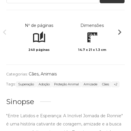
Nº de páginas
Dimensões
240 páginas
14.7 x 21 x 1.3 cm
Preto 
Cães
,
Animais
Categorias:
Tags:
Superação
Adoção
Proteção Animal
Amizade
Cães
+2
Sinopse
"Entre Latidos e Esperança: A Incrível Jornada de Ronnie"
é uma história cativante de coragem, amizade e a busca