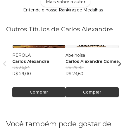
Mais sobre o autor
Entenda o nosso Ranking de Medalhas
Outros Títulos de Carlos Alexandre
PÉROLA
Abelhoísa
SAN 
Carlos Alexandre
Carlos Alexandre Gomes
CARL
R$ 36,64
R$ 29,82
GOM
R$ 38
R$ 29,00
R$ 23,60
R$ 30
Comprar
Comprar
Você também pode gostar de