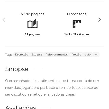
Nº de páginas
Dimensões
62 páginas
14.7 x 21 x 0.4 cm
Preto 
Tags:
Depressão
Estresse
Relacionamentos
Pressão
Luto
+4
Sinopse
O emaranhado de sentimentos que toma conta de um
indivíduo, jogando-o pra baixo o tempo todo, carece de
ser discutido, refletido e lançado ás claras.
Avaliações