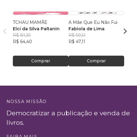
TCHAU MAMÃE
A Mãe Que Eu Não Fui
A RÁ
Elcí da Silva Paltanin
Fabiola de Lima
ANJI
R$ 81,35
R$ 59,51
EMÍL
R$ 64,40
R$ 47,11
OLIV
R$ 72
R$ 57
Comprar
Comprar
NOSSA MISSÃO
Democratizar a publicação e venda de
livros.
SAIBA MAIS