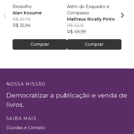
Ressolho
Além do Esquadro e
Tomy 
Alan Kosume
Compasso
Felip
R$ 32,76
Matheus Ricelly Pinto
R$ 46
R$ 25,94
R$ 63,15
R$ 37
R$ 49,99
Comprar
Comprar
NOSSA MISSÃO
Democratizar a publicação e venda de
livros.
SAIBA MAIS
Dúvidas e Contato