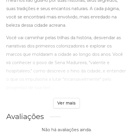
mesmos irão guiá-lo por suas histórias, seus segredos,
suas tradições e seus encantos naturais. A cada página,
você se encontrará mais envolvido, mais enredado na
beleza dessa cidade acreana.
Você vai caminhar pelas trilhas da história, desvendar as
narrativas dos primeiros colonizadores e explorar os
marcos que moldaram a cidade ao longo dos anos. Você
irá conhecer o povo de Sena Madureira, "valente e
hospitaleiro," como descreve o hino da cidade, e entender
o que os impulsiona a lutar "incansavelmente" pelo
progresso de sua terr ...
Ver mais
Avaliações
Não há avaliações ainda.