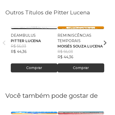
Outros Títulos de Pitter Lucena
DEAMBULUS
REMINISCÊNCIAS
VERD
PITTER LUCENA
TEMPORAIS
IMPR
R$ 56,03
MOISÉS SOUZA LUCENA
PITT
R$ 44,36
R$ 56,03
R$ 54
R$ 44,36
R$ 43
Comprar
Comprar
Você também pode gostar de