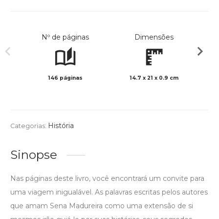
Nº de páginas
Dimensões
146 páginas
14.7 x 21 x 0.9 cm
Preto 
História
Categorias:
Sinopse
Nas páginas deste livro, você encontrará um convite para
uma viagem inigualável. As palavras escritas pelos autores
que amam Sena Madureira como uma extensão de si