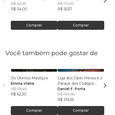
Silva Sobral
R$ 42,95
, +4
R$ 70,20
R$ 56
R$ 34,00
R$ 55,57
R$ 44
Comprar
Comprar
Você também pode gostar de
Os Últimos Mestiços
Liga dos Ciber-Heróis e o
Agulh
Emma Vieira
Parque dos Códigos:
Escri
R$ 78,69
Rumo ao Desconhecido
Daniel F. Porta
R$ 79
R$ 62,30
R$ 169,96
R$ 63
R$ 134,55
Comprar
Comprar