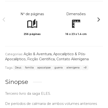
Nº de páginas
Dimensões
256 páginas
16 x 23 x 1.4 cm
Preto 
Ação & Aventura
,
Apocalíptico & Pós-
Categorias:
Apocalíptico
,
Ficção Científica
,
Contato Alienígena
Tags:
Deus
família
apocalipse
guerra
alienígena
+8
Sinopse
Terceiro livro da saga ELES.
De períodos de calmaria de ambos volumes anteriores