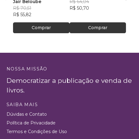
Jair Beloube
R$ 64,04
R$ 69
R$ 70,51
R$ 50,70
R$ 55
R$ 55,82
Comprar
Comprar
NOSSA MISSÃO
Democratizar a publicação e venda de
livros.
SAIBA MAIS
Dúvidas e Contato
Política de Privacidade
Termos e Condições de Uso