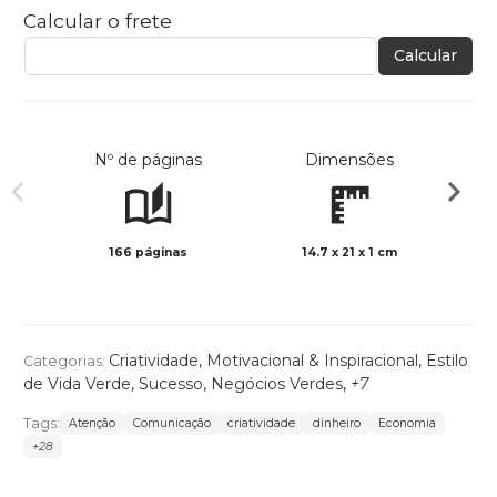
Calcular o frete
Calcular
Nº de páginas
Dimensões
166 páginas
14.7 x 21 x 1 cm
Preto 
Criatividade
,
Motivacional & Inspiracional
,
Estilo
Categorias:
de Vida Verde
,
Sucesso
,
Negócios Verdes
,
+7
Tags:
Atenção
Comunicação
criatividade
dinheiro
Economia
+28