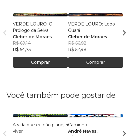
VERDE LOURO: O
VERDE LOURO: Lobo
Verde
Prólogo da Selva
Guará
Pass
Cleber de Moraes
Cleber de Moraes
Clebe
R$ 69,14
R$ 66,92
R$ 65
R$ 54,73
R$ 52,98
R$ 51,
Comprar
Comprar
Você também pode gostar de
A vida que eu não planejei
Caminho
O man
viver
André Naves.:
Felip