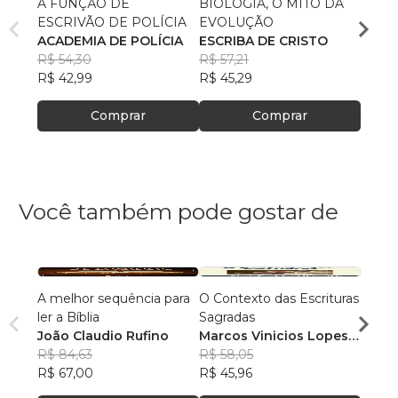
A FUNÇÃO DE
BIOLOGIA, O MITO DA
O QU
ESCRIVÃO DE POLÍCIA
EVOLUÇÃO
CATÓ
ACADEMIA DE POLÍCIA
ESCRIBA DE CRISTO
CENT
R$ 54,30
R$ 57,21
BÍBL
R$ 65
R$ 42,99
R$ 45,29
R$ 52
Comprar
Comprar
Você também pode gostar de
A melhor sequência para
O Contexto das Escrituras
Devoc
ler a Bíblia
Sagradas
trans
João Claudio Rufino
Marcos Vinicios Lopes
Mikae
R$ 84,63
Ohishi
R$ 58,05
R$ 40
R$ 67,00
R$ 45,96
R$ 32