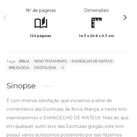
Nº de páginas
Dimensões
124 páginas
14.7 x 20.9 x 0.7 cm
Preto 
Tags:
BÍBLIA
NOVO TESTAMENTO
EVANGELHO DE MATEUS
BIBLIOLOGIA
CRISTOLOGIA
+1
Sinopse
É com imensa satisfação que iniciamos a série de
comentários das Escrituras da Nova Aliança, e neste livro
examinaremos o EVANGELHO DE MATEUS: Mais do que
em qualquer outro livro das Escrituras gregas, este livro
possuI vários acréscimos posteriores por isso fazemos