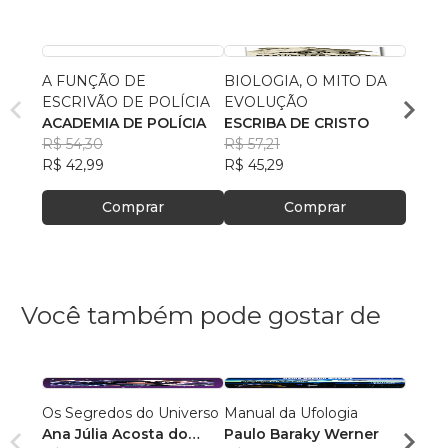
A FUNÇÃO DE
BIOLOGIA, O MITO DA
O QU
ESCRIVÃO DE POLÍCIA
EVOLUÇÃO
CATÓ
ACADEMIA DE POLÍCIA
ESCRIBA DE CRISTO
CENT
R$ 54,30
R$ 57,21
BÍBL
R$ 65
R$ 42,99
R$ 45,29
R$ 52
Comprar
Comprar
Você também pode gostar de
Os Segredos do Universo
Manual da Ufologia
Para C
Ana Júlia Acosta do
Paulo Baraky Werner
Vol. 2