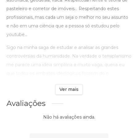
astrofísica, geodésia, física. Respeitosamente é teoria de
pasteleiro e corretor de imóveis... Respeitando estes
profissionais, mas cada um seja o melhor no seu assunto
e não em uma ciência que a pessoa só estudou pelo
youtube...
Sigo na minha saga de estudar e analisar as grandes
controvérsias da humanidade. Na verdade o terraplanismo
me parece uma idéia simplória e muito vaga, queria eu
que todos os embates ideológicos fossem do n ...
Ver mais
Avaliações
Não há avaliações ainda.