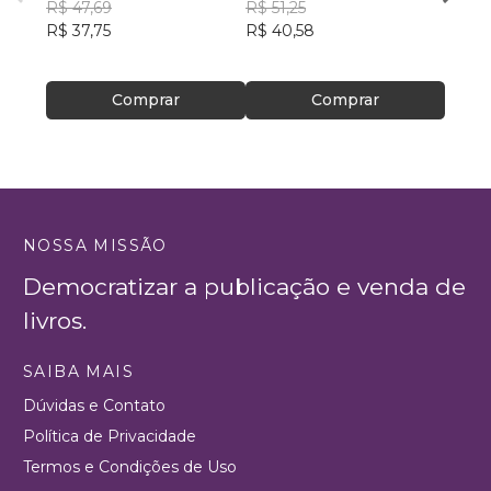
Nascimento
R$ 47,69
R$ 51,25
Gabri
R$ 37,75
R$ 40,58
R$ 40
R$ 32
Comprar
Comprar
NOSSA MISSÃO
Democratizar a publicação e venda de
livros.
SAIBA MAIS
Dúvidas e Contato
Política de Privacidade
Termos e Condições de Uso