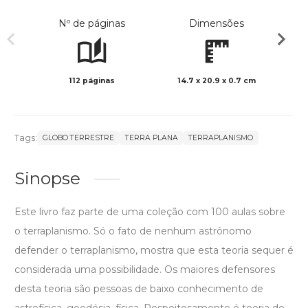
Nº de páginas
Dimensões
112 páginas
14.7 x 20.9 x 0.7 cm
Preto 
Tags:
GLOBO TERRESTRE
TERRA PLANA
TERRAPLANISMO
Sinopse
Este livro faz parte de uma coleção com 100 aulas sobre
o terraplanismo. Só o fato de nenhum astrônomo
defender o terraplanismo, mostra que esta teoria sequer é
considerada uma possibilidade. Os maiores defensores
desta teoria são pessoas de baixo conhecimento de