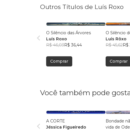
Outros Títulos de Luís Roxo
O Silêncio das Árvores
O Silêncio 
Luís Roxo
Luís Rôxo
R$ 46,03
R$ 36,44
R$ 45,62
R$ 
Comprar
Comprar
Você também pode gosta
A CORTE
Bondade nã
Jéssica Figueiredo
vida de Ode