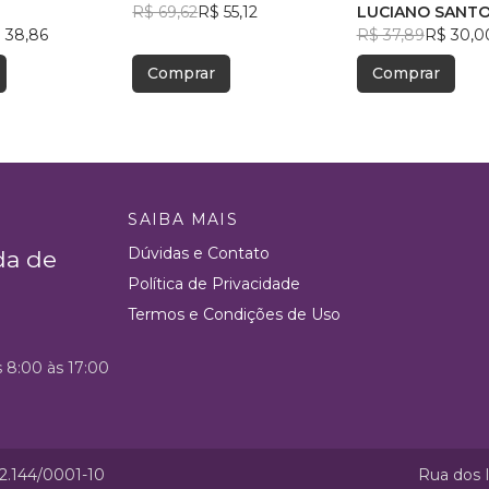
nto bilíngue
R$ 69,62
R$ 55,12
COM QUADRINH
LUCIANO SANT
 38,86
GRÉCIA ANTIGA
SANTANA
R$ 37,89
R$ 30,0
Comprar
Comprar
SAIBA MAIS
Dúvidas e Contato
da de
Política de Privacidade
Termos e Condições de Uso
s 8:00 às 17:00
52.144/0001-10
Rua dos I