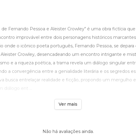
 de Fernando Pessoa e Aleister Crowley" é uma obra fictícia qu
contro improvável entre dois personagens históricos marcante
o onde o icônico poeta português, Fernando Pessoa, se depara
o, Aleister Crowley, desencadeando um encontro intrigante e mist
ismo e a riqueza poética, a trama revela um diálogo singular en
ando a convergência entre a genialidade literária e os segredos e
tiva busca entrelaçar realidade e ficção, propondo um mergulho 
 diálogo ent ...
Ver mais
Não há avaliações ainda.