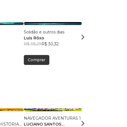
Solidão e outros dias
A Sinfonia do Amor
Luís Rôxo
Luís Roxo
R$ 38,29
R$ 30,32
R$ 45,82
R$ 36,28
Comprar
Comprar
-
NAVEGADOR AVENTURAS 1
O NAVEGADOR:
ISTÓRIA
LUCIANO SANTOS
APRENDENDO HISTÓ