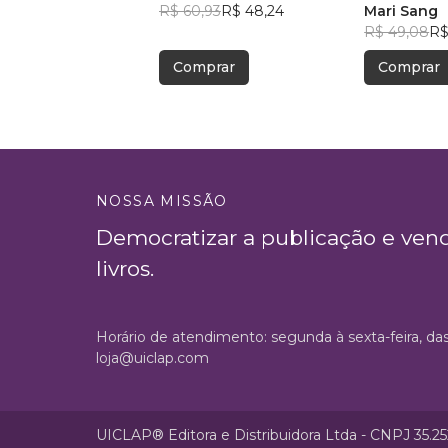
R$ 60,93
R$ 48,24
crianças. Co
Mari Sang
R$ 49,08
R$
Comprar
Comprar
NOSSA MISSÃO
Democratizar a publicação e ven
livros.
Horário de atendimento: segunda à sexta-feira, da
loja@uiclap.com
UICLAP® Editora e Distribuidora Ltda - CNPJ 35.2