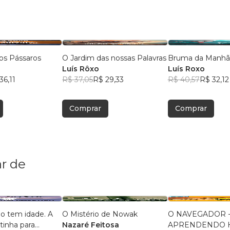
dos Pássaros
O Jardim das nossas Palavras
Bruma da Manhã
Luís Rôxo
Luís Roxo
36,11
R$ 37,05
R$ 29,33
R$ 40,57
R$ 32,12
Comprar
Comprar
r de
o tem idade. A
O Mistério de Nowak
O NAVEGADOR 
tinha para
Nazaré Feitosa
APRENDENDO H