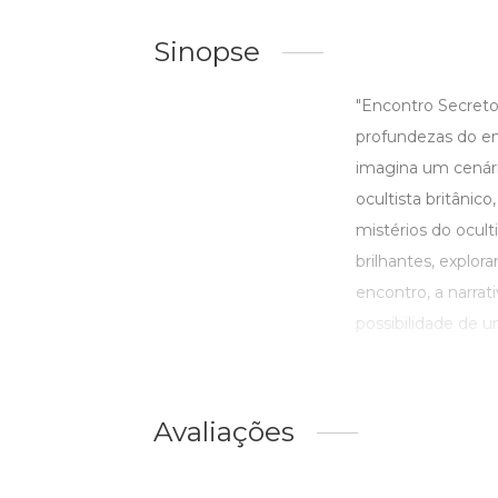
Sinopse
"Encontro Secreto
profundezas do en
imagina um cenári
ocultista britânic
mistérios do ocult
brilhantes, explor
encontro, a narra
possibilidade de um
Avaliações