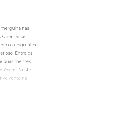
e mergulha nas
s. O romance
 com o enigmático
erioso. Entre os
tre duas mentes
sotéricos. Neste
envolvente na